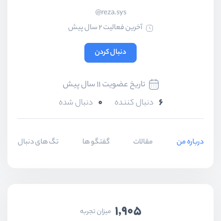
reza.sys@
آخرین فعالیت 2 سال پیش
دنبال کردن
تاریخ عضویت 11 سال پیش
0
6
دنبال کننده
دنبال شده
درباره من
مقالات
گفتگو ها
تگ های دنبال شده
1,905
میزان تجربه