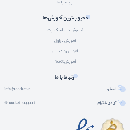
ارتباط با ما
محبوب‌ترین آموزش‌ها
آموزش جاوا اسکریپت
آموزش لاراول
آموزش وردپرس
آموزش react
ارتباط با ما
ایمیل:
info@roocket.ir
آی دی تلگرام:
@roocket_support