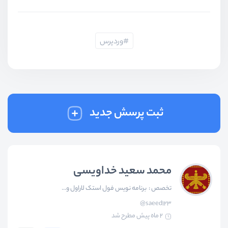
وردپرس
ثبت پرسش جدید
محمد سعید خداویسی
تخصص :
برنامه نویس فول استک لاراول و...
@saeed123
2 ماه پیش
مطرح شد