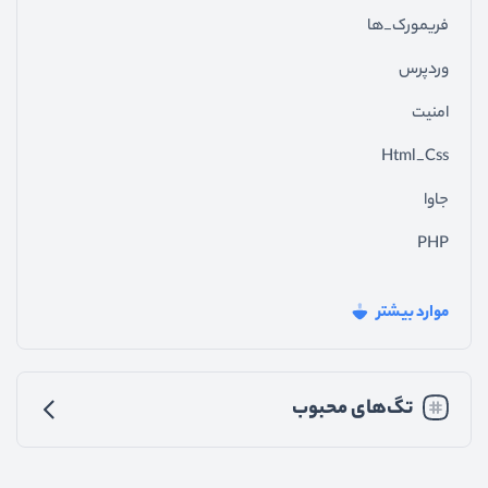
فریمورک_ها
وردپرس
امنیت
Html_Css
جاوا
PHP
فیدبک_سایت
موارد بیشتر
جی_کوئری
تجربه_کاربری
تگ‌های محبوب
رابط_کاربری
متفرقه