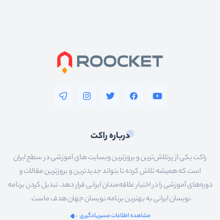
اندروید
پایتون
nodejs
vuejs
آنگولار
reactjs
فلاتر
درباره راکت
سیستم__عامل_ها
راکت یکی از پرتلاش‌ترین و بروزترین وبسایت های آموزشی در سطح ایران
شبکه
است که همیشه تلاش کرده تا بتواند جدیدترین و بروزترین مقالات و
سخت_افزار
دوره‌های آموزشی را در اختیار علاقه‌مندان ایرانی قرار دهد. تبدیل کردن برنامه
نویسان ایرانی به بهترین برنامه نویسان جهان هدف ماست.
عمومی
مشاهده اطلاعات مسیریادگیری