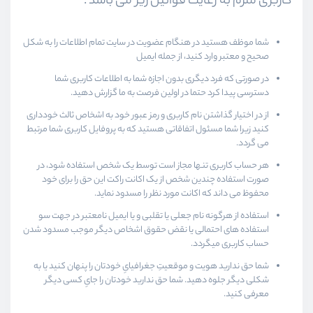
کاربری ملزم به رعایت قوانین زیر می باشد :‌
شما موظف هستید در هنگام عضویت در سایت تمام اطلاعات را به شکل
صحیح و معتبر وارد کنید، از جمله ایمیل
در صورتی که فرد دیگری بدون اجازه شما به اطلاعات کاربری شما
دسترسی پیدا کرد حتما در اولین فرصت به ما گزارش دهید.
از در اختیار گذاشتن نام کاربری و رمز عبور خود به اشخاص ثالث خودداری
کنید زیرا شما مسئول اتفاقاتی هستید که به پروفایل کاربری شما مرتبط
می گردد.
هر حساب کاربری تنها مجاز است توسط یک شخص استفاده شود، در
صورت استفاده چندین شخص از یک اکانت راکت این حق را برای خود
محفوظ می داند که اکانت مورد نظر را مسدود نماید.
استفاده از هرگونه نام جعلی یا تقلبی و یا ایمیل نامعتبر در جهت سو
استفاده های احتمالی یا نقض حقوق اشخاص دیگر موجب مسدود شدن
حساب کاربری میگردد.
شما حق ندارید هویت و موقعیتِ جغرافیایِ خودتان را پنهان کنید یا به
شکلی دیگر جلوه دهید. شما حق ندارید خودتان را جایِ کسی دیگر
معرفی کنید.