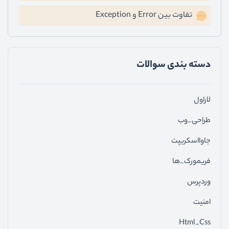
تفاوت بین Error و Exception
دسته ‌بندی سوالات
لاراول
طراحی_وب
جاوااسکریپت
فریمورک_ها
وردپرس
امنیت
Html_Css