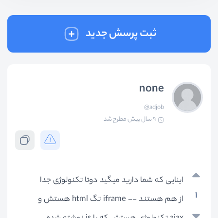
ثبت پرسش جدید
none
@adjob
9 سال پیش
مطرح شد
اینایی که شما دارید میگید دوتا تکنولوژی جدا
1
از هم هستند -- iframe تگ html هستش و