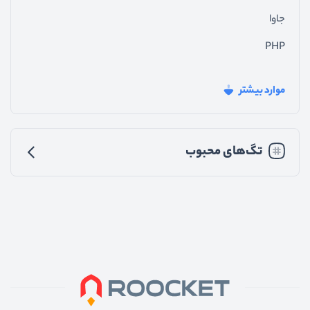
جاوا
PHP
فیدبک_سایت
موارد بیشتر
جی_کوئری
تجربه_کاربری
تگ‌های محبوب
رابط_کاربری
متفرقه
اندروید
پایتون
nodejs
vuejs