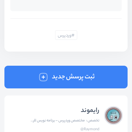
وردپرس
ثبت پرسش جدید
رایموند
تخصص :
مختصص وردپرس - برنامه نویس لار...
@Raymond