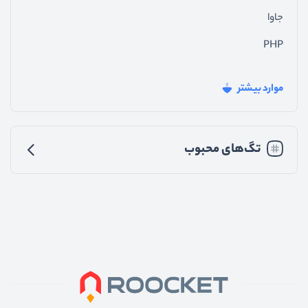
جاوا
PHP
فیدبک_سایت
موارد بیشتر
جی_کوئری
تجربه_کاربری
تگ‌های محبوب
رابط_کاربری
متفرقه
اندروید
پایتون
nodejs
vuejs