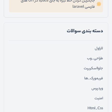
جایگزین کردن خط تیره به جای space در Url های
فارسی laravel
دسته ‌بندی سوالات
لاراول
طراحی_وب
جاوااسکریپت
فریمورک_ها
وردپرس
امنیت
Html_Css