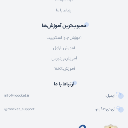
درباره راکت
ارتباط با ما
محبوب‌ترین آموزش‌ها
آموزش جاوا اسکریپت
آموزش لاراول
آموزش وردپرس
آموزش react
ارتباط با ما
ایمیل:
info@roocket.ir
آی دی تلگرام:
@roocket_support