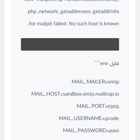
host "mailpit:1025": stream_socket_client():
php_network_getaddresses: getaddrinfo
for mailpit failed: No such host is known.
فایل env```
MAIL_MAILER=smtp
MAIL_HOST=sandbox.smtp.mailtrap.io
MAIL_PORT=2525
MAIL_USERNAME=5code
MAIL_PASSWORD=pass