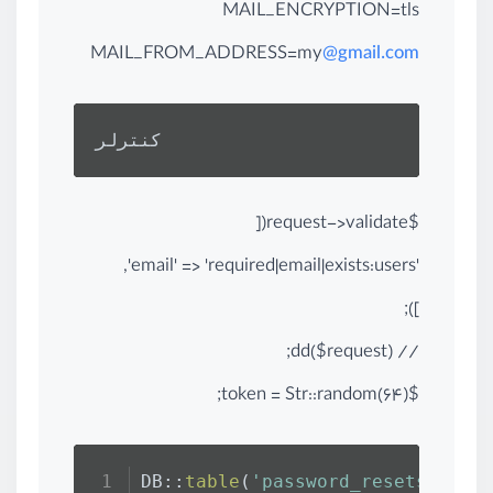
MAIL_ENCRYPTION=tls
MAIL_FROM_ADDRESS=my
@gmail.com
کنترلر
$request->validate([
'email' => 'required|email|exists:users',
]);
// dd($request);
$token = Str::random(64);
DB::
table
(
'password_resets'
)->
in