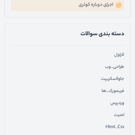
اجرای دوباره کوئری
دسته ‌بندی سوالات
لاراول
طراحی_وب
جاوااسکریپت
فریمورک_ها
وردپرس
امنیت
Html_Css