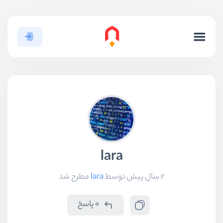
lara
2 سال پیش
توسط
lara
مطرح شد
0 پاسخ