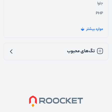
جاوا
PHP
فیدبک_سایت
موارد بیشتر
جی_کوئری
تجربه_کاربری
تگ‌های محبوب
رابط_کاربری
متفرقه
اندروید
پایتون
nodejs
vuejs