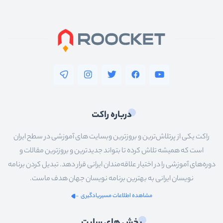
پایتون
nodejs
vuejs
آنگولار
reactjs
فلاتر
درباره راکت
سیستم__عامل_ها
راکت یکی از پرتلاش‌ترین و بروزترین وبسایت های آموزشی در سطح ایران
شبکه
است که همیشه تلاش کرده تا بتواند جدیدترین و بروزترین مقالات و
سخت_افزار
دوره‌های آموزشی را در اختیار علاقه‌مندان ایرانی قرار دهد. تبدیل کردن برنامه
نویسان ایرانی به بهترین برنامه نویسان جهان هدف ماست.
عمومی
مشاهده اطلاعات مسیریادگیری
سئو
بخش های سایت