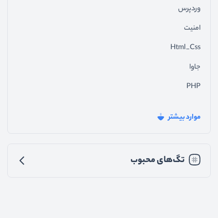
وردپرس
امنیت
Html_Css
جاوا
PHP
فیدبک_سایت
موارد بیشتر
جی_کوئری
تجربه_کاربری
تگ‌های محبوب
رابط_کاربری
متفرقه
اندروید