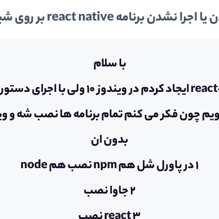
ن برنامه react native بر روی شبیه ساز ها
با سلام
یم چون فکر می کنم تمام برنامه ها نصب شه و وین
بدون ان
1 در پاورل شل هم npm نصب هم node
2 جاوا نصب
3 react نصب