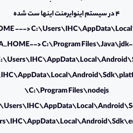
4 در سیستم اینوایرمنت اینها ست شده
E ---> C:\Users\IHC\AppData\Local
_HOME--> C:\Program Files\Java\jdk-1
C:\Users\IHC\AppData\Local\Android\
\IHC\AppData\Local\Android\Sdk\platf
C:\Program Files\nodejs\
:\Users\IHC\AppData\Local\Android\S
rs\IHC\AppData\Local\Android\Sdk\e