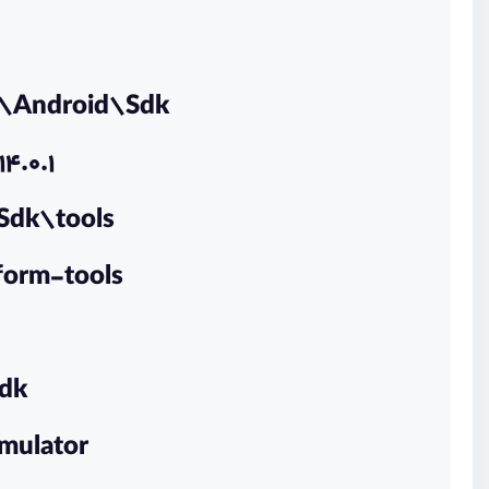
\Android\Sdk
4.0.1
Sdk\tools
orm-tools
dk
mulator