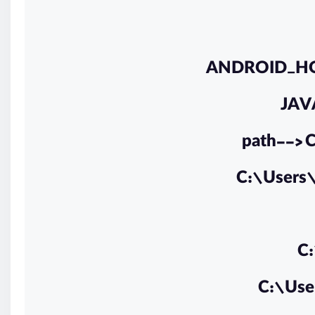
ANDROID_HOM
JAVA
path--> 
C:\Users
C
C:\Use