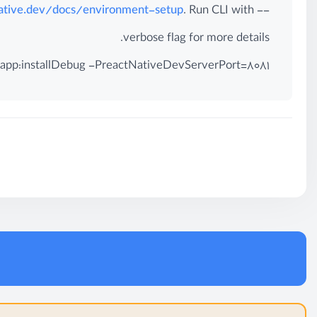
native.dev/docs/environment-setup
. Run CLI with --
verbose flag for more details.
t app:installDebug -PreactNativeDevServerPort=8081