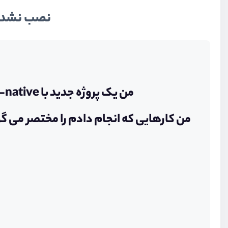
نصب نشدن یا اجرا نشد
من یک پروژه جدید با react-native ایجاد کردم در ویندوز 10 ولی با اجرای دستور run-android اجرا نمی شود
من کارهایی که انجام دادم را مختصر می گو