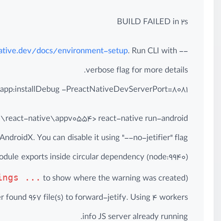
BUILD FAILED in 2s
native.dev/docs/environment-setup
. Run CLI with --
verbose flag for more details.
t app:installDebug -PreactNativeDevServerPort=8081
\react-native\appv0554> react-native run-android
 AndroidX. You can disable it using "--no-jetifier" flag.
(node:9940) Warning: Accessing non-existent property 'padLevels' of module exports inside circular dependency
ings ...
to show where the warning was created)
(Use
er found 967 file(s) to forward-jetify. Using 4 workers...
info JS server already running.