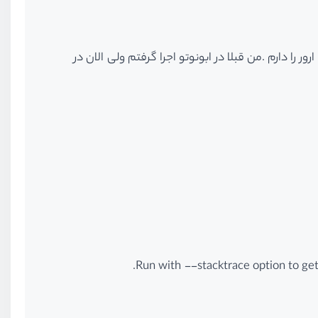
ل که لود شد در پوشه اپ دستور react-native run-android را می زنم ولی این ارور را دارم .من قبلا در ابونوتو اجرا گرفتم ولی الان در
Run with --stacktrace option to get 