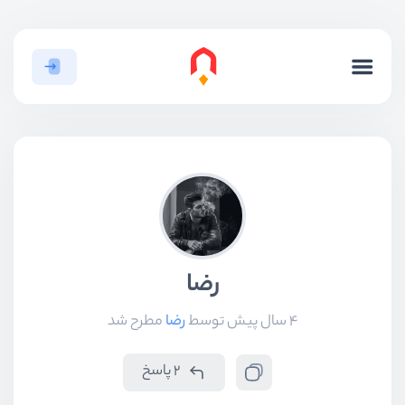
رضا
4 سال پیش
توسط
رضا
مطرح شد
2 پاسخ