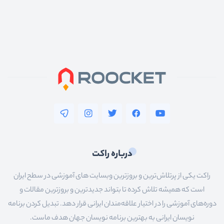
متفرقه
اندروید
پایتون
nodejs
vuejs
آنگولار
reactjs
فلاتر
درباره راکت
سیستم__عامل_ها
راکت یکی از پرتلاش‌ترین و بروزترین وبسایت های آموزشی در سطح ایران
شبکه
است که همیشه تلاش کرده تا بتواند جدیدترین و بروزترین مقالات و
سخت_افزار
دوره‌های آموزشی را در اختیار علاقه‌مندان ایرانی قرار دهد. تبدیل کردن برنامه
نویسان ایرانی به بهترین برنامه نویسان جهان هدف ماست.