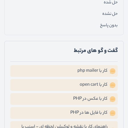
حل شده
حل نشده
بدون پاسخ
گفت و گو های مرتبط
کار با php mailer
کار با open cart
کار با عکس در PHP
کار با فایل ها در PHP
راهنمای کار با نقشه و لوکیشن لحظه ای - اسنپ یا