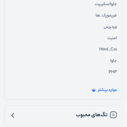
جاوااسکریپت
فریمورک_ها
وردپرس
امنیت
Html_Css
جاوا
PHP
فیدبک_سایت
موارد بیشتر
جی_کوئری
تجربه_کاربری
تگ‌های محبوب
رابط_کاربری