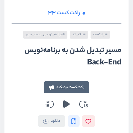
راکت کست 33
پادکست
بک_اند
برنامه_نویسی_سمت_سرور
مسیر تبدیل شدن به برنامه‌نویس
Back-End
راکت کست نزدیکته
دانلود