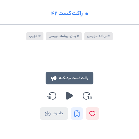
راکت کست 42
برنامه_نویسی
زبان_برنامه_نویسی
عجیب
راکت کست نزدیکته
دانلود