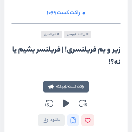
راکت کست 1069
برنامه_نویسی
فریلنسری
زیر و بم فریلنسری! | فریلنسر بشیم یا
نه؟!
راکت کست نزدیکته
دانلود