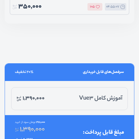
350,000
105
04:55:07
سرفصل‌های قابل خریداری
20٪ تخفیف
آموزش کامل Vue3
1,390,000
278,000
تومان
سود از خرید
1,390,000
مبلغ قابل پرداخت: