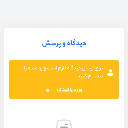
برای آنکه بتوانید
vue.js
را به شکل کامل یاد بگیرید قبل از
آموزش
vue.js
شما قطعا باید جاوااسکریپت را به شکل
کامل یادگرفته باشید و با آن کار کرده باشید. دلیل این
دیدگاه و پرسش
موضوع کاملا واضح است همانطور که در بالا به آن اشاره
کردیم
Vue.js
یک کتابخانه جاوااسکریپتی محسوب
برای ارسال دیدگاه لازم است وارد شده یا
می‌شود که بدون داشتن دانش کافی از جاوااسکریپت عملا
ثبت‌نام کنید
نمی توانید با آن کار کنید و آن را یاد بگیرید.
ورود یا ثبت‌نام
اگر جاوااسکریپت را هنوز یاد نگرفته‌اید پیشنهاد می‌کنیم
در قدم اول
آموزش جاوا اسکریپت
را مشاهده کنید.