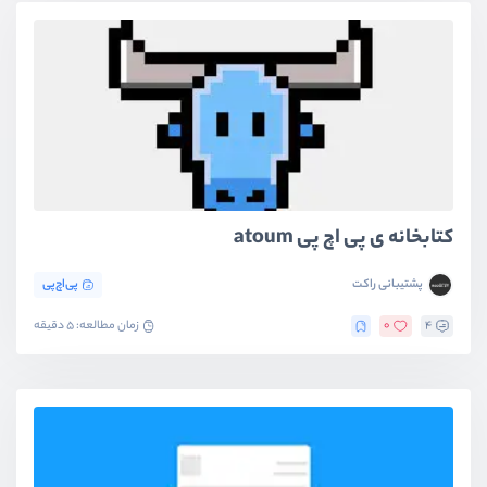
کتابخانه ی پی اچ پی atoum
پشتیبانی راکت
پی‌اچ‌پی
4
0
زمان مطالعه: 5 دقیقه