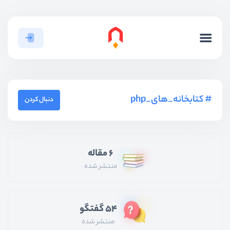
کتابخانه_های_php
دنبال کردن
6 مقاله
منتشر شده
54 گفتگو
منتشر شده