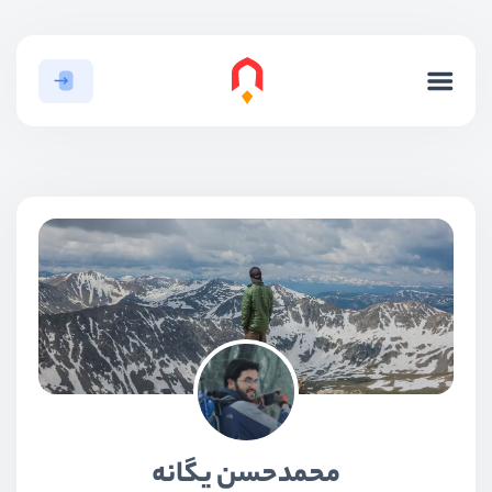
محمدحسن یگانه