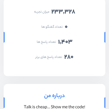
233,328
میزان تجربه
0
تعداد گفتگو ها
1,403
تعداد پاسخ ها
280
تعداد پاسخ های برتر
درباره من
!Talk is cheap... Show me the code