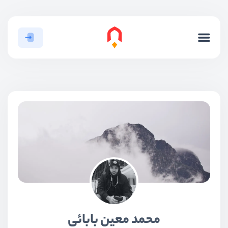
محمد معین بابائی