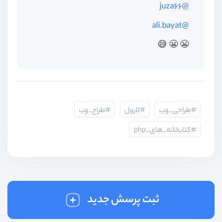
@juza66
@ali.bayat
😬 😬 😅
طراحی_وب
لارول
طراح_وب
کتابخانه_های_php
ثبت پرسش جدید