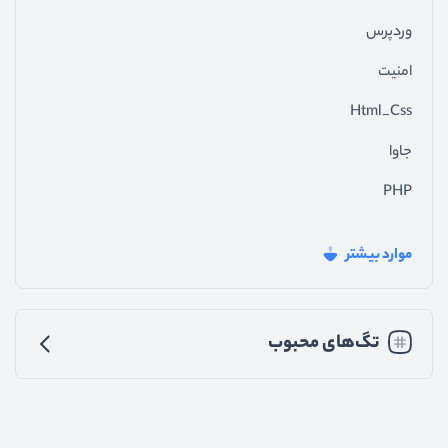
وردپرس
امنیت
Html_Css
جاوا
PHP
فیدبک_سایت
موارد بیشتر
جی_کوئری
تجربه_کاربری
تگ‌های محبوب
رابط_کاربری
متفرقه
اندروید