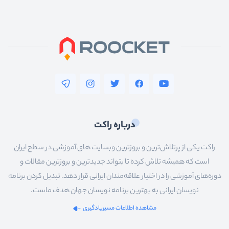
پایتون
nodejs
vuejs
آنگولار
reactjs
فلاتر
درباره راکت
سیستم__عامل_ها
راکت یکی از پرتلاش‌ترین و بروزترین وبسایت های آموزشی در سطح ایران
شبکه
است که همیشه تلاش کرده تا بتواند جدیدترین و بروزترین مقالات و
سخت_افزار
دوره‌های آموزشی را در اختیار علاقه‌مندان ایرانی قرار دهد. تبدیل کردن برنامه
نویسان ایرانی به بهترین برنامه نویسان جهان هدف ماست.
عمومی
مشاهده اطلاعات مسیریادگیری
سئو