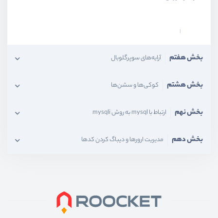
چهارمین آزمون PHP
آزمون
9 سوال
بخش هفتم
آرایه‌‌های سوپرگلوبال
بخش هشتم
کوکی‌ها و سشن‌ها
بخش نهم
ارتباط با mysql به روش mysqli
بخش دهم
مدیریت ارورها و دیباگ کردن کدها