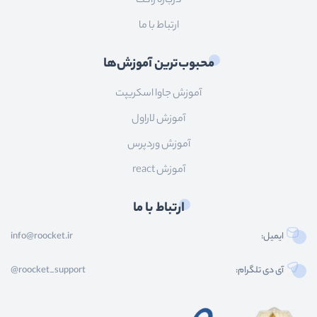
درباره راکت
ارتباط با ما
محبوب‌ترین آموزش‌ها
آموزش جاوا اسکریپت
آموزش لاراول
آموزش وردپرس
آموزش react
ارتباط با ما
ایمیل:
info@roocket.ir
آی دی تلگرام:
@roocket_support