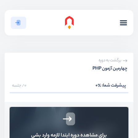
برگشت به دوره
چهارمین آزمون PHP
پیشرفت شما:
٪0
0/ جلسه
برای مشاهده دوره ابتدا لازمه وارد بشی