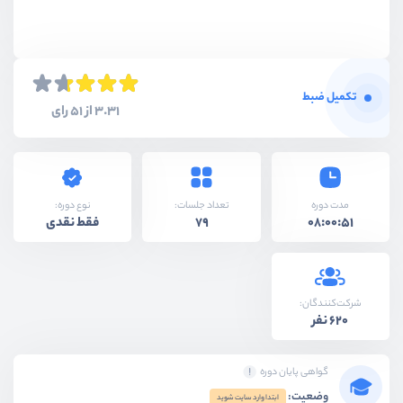
تکمیل ضبط
3.31 از 51 رای
نوع دوره:
مدت دوره
تعداد جلسات:
فقط نقدی
79
08:00:51
شرکت‌کنندگان:
620 نفر
گواهی پایان دوره
وضعیت:
ابتدا وارد سایت شوید