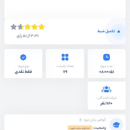
تکمیل ضبط
3.31 از 51 رای
نوع دوره:
مدت دوره
تعداد جلسات:
فقط نقدی
79
08:00:51
شرکت‌کنندگان:
620 نفر
گواهی پایان دوره
وضعیت:
ابتدا وارد سایت شوید