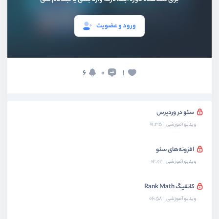
بخش چهارم
ووکامرس
ورود و عضویت
بخش پنجم
فرم‌ها
بخش ششم
پنل کاربری
6
1
0
بخش هفتم
سئو و بهینه سازی
سئو در وردپرس
ویدیو آموزشی
01:35
افزونه‌های سئو
ویدیو آموزشی
02:02
کانفیگ Rank Math
ویدیو آموزشی
06:58