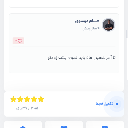
حسام موسوی
4 سال پیش
0
تا آخر همین ماه باید تموم بشه زودتر
تکمیل ضبط
4.81 از 37 رای