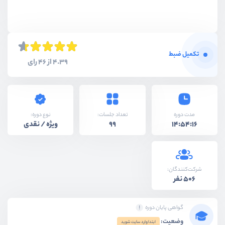
تکمیل ضبط
4.39 از 46 رای
نوع دوره:
مدت دوره
تعداد جلسات:
ویژه / نقدی
99
14:54:16
شرکت‌کنندگان:
506 نفر
گواهی پایان دوره
وضعیت:
ابتدا وارد سایت شوید