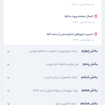
ویدیو آموزشی
08:09
اتصال صفحه ورود به api
ویدیو آموزشی
12:22
مدیریت ارورهای اعتبارسنجی از سمت api
ویدیو آموزشی
12:39
بخش چهارم
پیاده سازی ورود و عضویت با شماره موبایل
بخش پنجم
پترن‌های مختلف احراز هویت
بخش ششم
ایجاد محصول در پنل مدیریت
بخش هفتم
روند بروزرسانی پروژه به ورژن جدید next
بخش هشتم
سایت اصلی و سئو