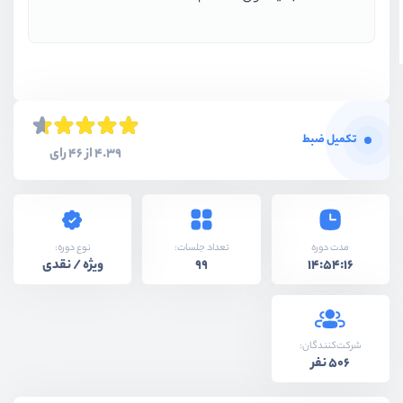
تکمیل ضبط
4.39 از 46 رای
نوع دوره:
مدت دوره
تعداد جلسات:
ویژه / نقدی
99
14:54:16
شرکت‌کنندگان:
506 نفر