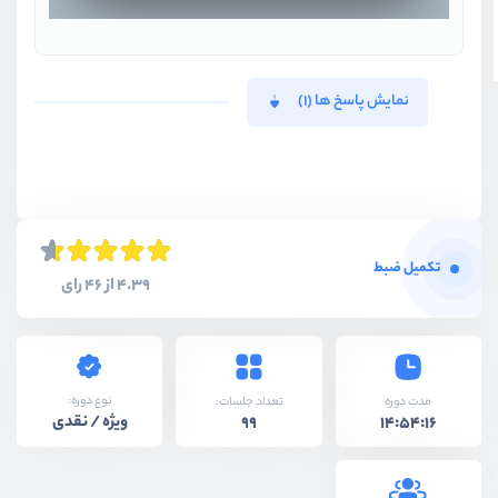
نمایش پاسخ ها (1)
تکمیل ضبط
4.39 از 46 رای
نوع دوره:
مدت دوره
تعداد جلسات:
ویژه / نقدی
99
14:54:16