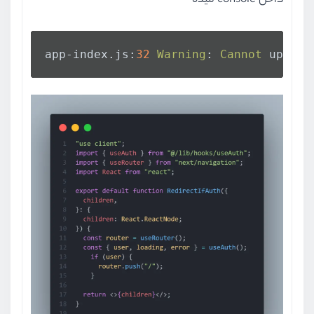
داخل console میده
app-index.
js
:
32
Warning
: 
Cannot
 update