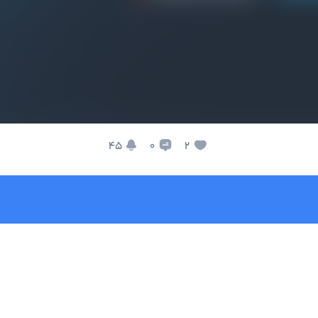
45
2
0