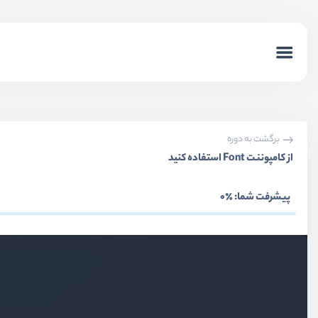
برگشت به دوره
از کامپوننت Font استفاده کنید
بخش اول
معرفی دوره
پیشرفت شما:
٪0
بخش دوم
پیاده سازی ساختار پروژه
بخش سوم
پیاده سازی ورود و عضویت
بخش چهارم
پیاده سازی ورود و عضویت با شماره موبایل