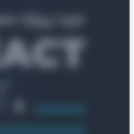
بخش پنجم
پترن‌های مختلف احراز هویت
بخش ششم
ایجاد محصول در پنل مدیریت
بخش هفتم
روند بروزرسانی پروژه به ورژن جدید next
بخش هشتم
سایت اصلی و سئو
معرفی
ویدیو آموزشی
04:24
پیاده سازی تگ‌های metadata برای سئو
ویدیو آموزشی
08:52
پیاده سازی صفحه محصول
ویدیو آموزشی
09:46