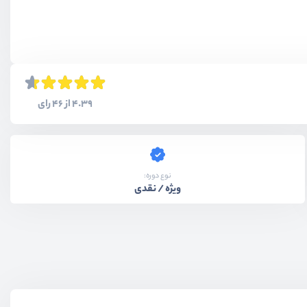
4.39 از 46 رای
نوع دوره:
ویژه / نقدی