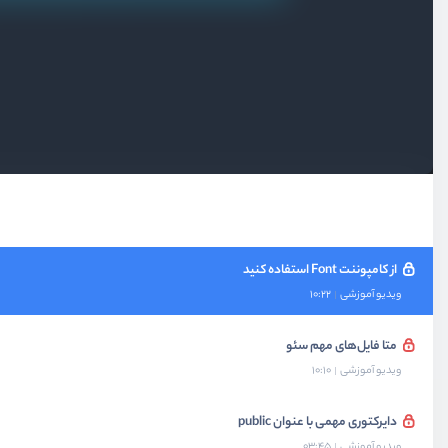
قرار دادن metadata برای محصول
ویدیو آموزشی
07:24
کش شدن اطلاعات و عدم تکرار درخواست
ویدیو آموزشی
05:36
از کامپوننت Image استفاده کنید
ویدیو آموزشی
08:56
از کامپوننت Font استفاده کنید
ویدیو آموزشی
10:22
متا فایل‌های مهم سئو
ویدیو آموزشی
10:10
دایرکتوری مهمی با عنوان public
ویدیو آموزشی
03:45