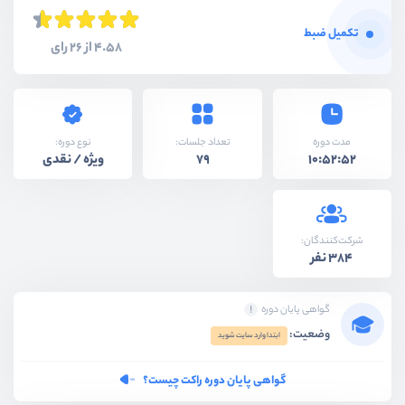
تکمیل ضبط
4.58 از 26 رای
نوع دوره:
مدت دوره
تعداد جلسات:
ویژه / نقدی
79
10:52:52
شرکت‌کنندگان:
384 نفر
گواهی پایان دوره
وضعیت:
ابتدا وارد سایت شوید
گواهی پایان دوره راکت چیست؟