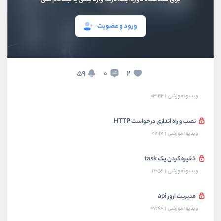
بخش چهارم
پروژه Task Manager
ورود و عضویت
بخش پنجم
کار با دیتابیس
بخش ششم
کار با Api
59
2
0
چرا از api استفاده کنیم؟
ویدیو آموزشی
03:42
نصب و راه اندازی درخواست HTTP
ویدیو آموزشی
07:17
ذخیره کردن یک task
ویدیو آموزشی
12:56
مدیریت ارور api
ویدیو آموزشی
07:48