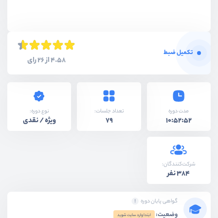
تکمیل ضبط
4.58 از 26 رای
نوع دوره:
مدت دوره
تعداد جلسات:
ویژه / نقدی
79
10:52:52
شرکت‌کنندگان:
384 نفر
گواهی پایان دوره
وضعیت:
ابتدا وارد سایت شوید