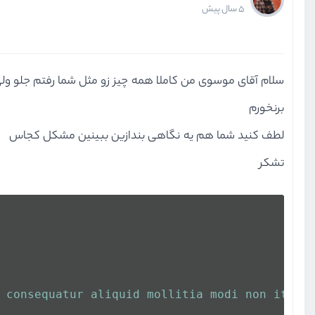
5 سال پیش
برنخورم
لطف کنید شما‌ هم یه نگاهی بندازین ببینین مشکل کجاس
تشکر
 consequatur aliquid mollitia modi non itaqu