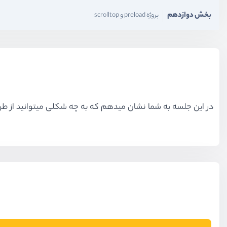
بخش دوازدهم
پروژه preload و scrolltop
در این جلسه به شما نشان میدهم که به چه شکلی میتوانید از طریق template که در جلسه گذشته ایجاد کردیم یک DOM مجازی برای نمایش لیست خود ایج