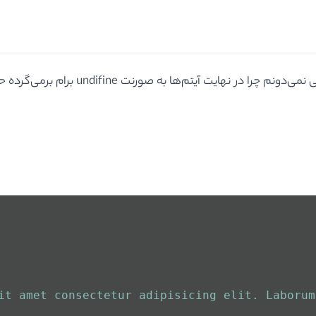
سلام آقای موسوی من کاملا همه چیز زو مثل
it amet consectetur adipisicing elit. Laborum