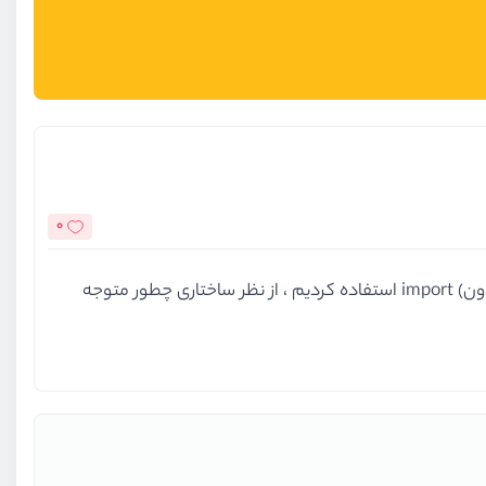
0
یه سوالی برام در این ویدیو پیش اومده اینه که ما export از کلاس Draggable نگرفتیم و در فایل دیگر مون که script باشه اونو (بدون) import استفاده کردیم ، از نظر ساختاری چطور متوجه