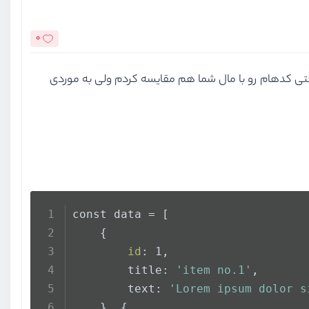
0
 شما رفتم جلو ولی نمی‌دونم چرا در نهایت آیتم‌ها به صورنت undifine برام برمی‌گرده حتی کد‌هام رو با مال شما هم مقایسه کردم ولی به موردی
const data = [
    {
id
: 1,
        title: 
'item no.1'
,
        text: 
'Lorem ipsum dolor s
    }, {