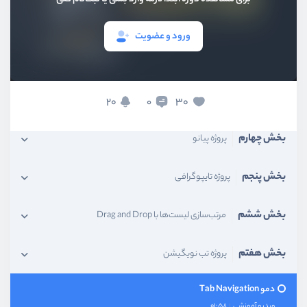
بخش اول
معرفی دوره
ورود و عضویت
بخش دوم
پروژه شمارنده
بخش سوم
پروژه ویدیو پلیر
20
30
0
بخش چهارم
پروژه پیانو
بخش پنجم
پروژه تایپوگرافی
بخش ششم
مرتب‌سازی لیست‌ها با Drag and Drop
بخش هفتم
پروژه تب نویگیشن
دمو Tab Navigation
ویدیو آموزشی
01:58