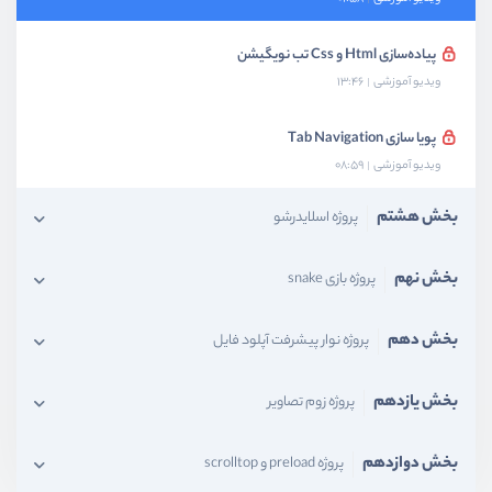
پیاده‌سازی Html و Css تب نویگیشن
ویدیو آموزشی
13:46
پویا سازی Tab Navigation
ویدیو آموزشی
08:59
بخش هشتم
پروژه اسلایدرشو
بخش نهم
پروژه بازی snake
بخش دهم
پروژه نوار پیشرفت آپلود فایل
بخش یازدهم
پروژه زوم تصاویر
بخش دوازدهم
پروژه preload و scrolltop