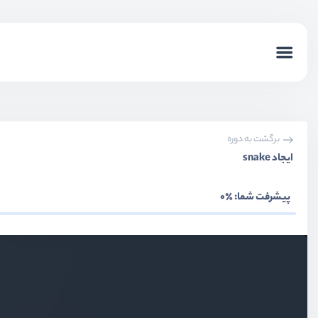
برگشت به دوره
ایجاد snake
پیشرفت شما:
٪0