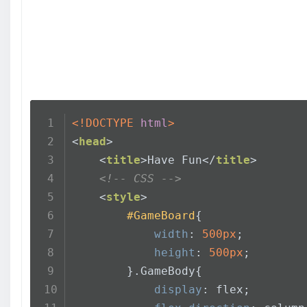
<!DOCTYPE 
html
>
<
head
>
<
title
>
Have Fun
</
title
>
<!-- CSS -->
<
style
>
#GameBoard
{
width
: 
500px
;
height
: 
500px
;
        }
.GameBody
{
display
: flex;