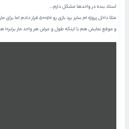
استاد بنده در واحدها مشکل دارم...
مثلا داخل پروژه ام سایز برد بازی رو 500px قرار دادم اما برای مارها لحظه استارت اگر y=150 باشه میره بیرون تصویر...
و موقع نمایش هم با اینکه طول و عرض هر واحد مار برابر10 هست ولی هرواحد مار مستطیلی لود میشه....