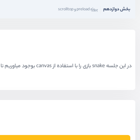
بخش دوازدهم
پروژه preload و scrolltop
در این جلسه snake بازی را با استفاده از canvas بوجود میاوریم تا بتوانیم در قدم‌های بعدی آن را در صفحه به حرکت در بیاوریم.