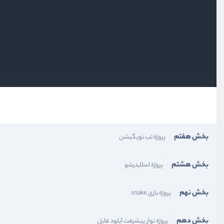
بخش سوم
پروژه ویدیو پلیر
بخش چهارم
پروژه پیانو
بخش پنجم
پروژه تایپوگرافی
بخش ششم
مرتب‌سازی لیست‌ها با Drag and Drop
بخش هفتم
پروژه تب نویگیشن
بخش هشتم
پروژه اسلایدرشو
بخش نهم
پروژه بازی snake
بخش دهم
پروژه نوار پیشرفت آپلود فایل