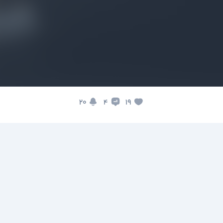
20
19
4