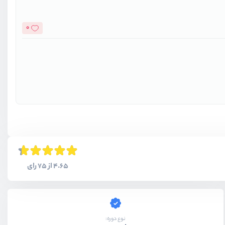
0
4.65 از 75 رای
نوع دوره: