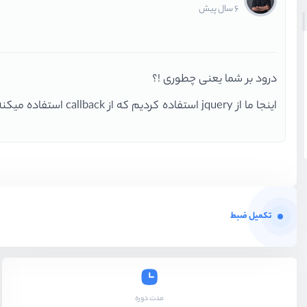
6 سال پیش
درود بر شما یعنی چطوری !؟
اینجا ما از jquery استفاده کردیم که از callback استفاده میکنه
تکمیل ضبط
مدت دوره