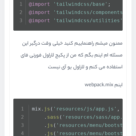
npm ERR! code ELIFECYCLE
@import
'tailwindcss/base'
;
npm ERR! errno 1
@import
'tailwindcss/components'
;
npm ERR! @ dev: `npm run developme
@import
'tailwindcss/utilities'
;
npm ERR! Exit status 1
npm ERR!
ممنون میشم راهنماییم کنید خیلی وقت درگیر این
npm ERR! Failed at the @ dev scrip
npm ERR! This is probably not a pr
مسئله ام اینم بگم که من از پکیج لاراول فورتی فای
استفاده می کنم و لاراول یو آی نیست
npm ERR! A complete log of this ru
npm ERR!     C:\Users\AsemaN\AppDa
اینم webpack.mix
mix.
js
(
'resources/js/app.js'
, 
'pub
    .
sass
(
'resources/sass/app.scss
    .
js
(
'resources/menu/bootstrap.
    .
js
(
'resources/menu/bootstrap-