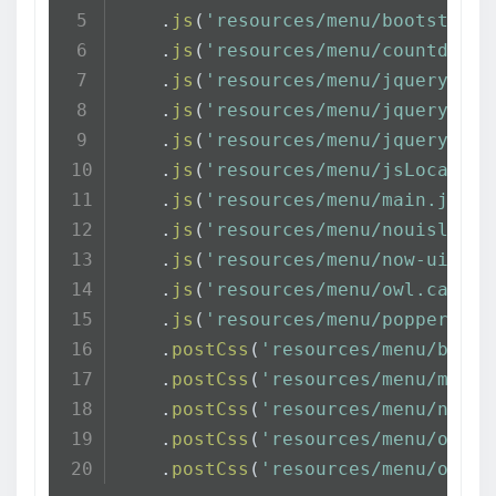
    .
js
(
'resources/menu/bootstrap-
    .
js
(
'resources/menu/countdown.
    .
js
(
'resources/menu/jquery.3.2
    .
js
(
'resources/menu/jquery.eas
    .
js
(
'resources/menu/jquery.sha
    .
js
(
'resources/menu/jsLocalSea
    .
js
(
'resources/menu/main.js'
,
'
    .
js
(
'resources/menu/nouislider
    .
js
(
'resources/menu/now-ui-kit
    .
js
(
'resources/menu/owl.carous
    .
js
(
'resources/menu/popper.min
    .
postCss
(
'resources/menu/boots
    .
postCss
(
'resources/menu/main.
    .
postCss
(
'resources/menu/now-u
    .
postCss
(
'resources/menu/owl.t
    .
postCss
(
'resources/menu/owl.c