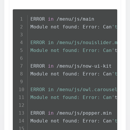
ERROR 
in
 /menu/js/main
Module not found: Error: Can
't res
ERROR in /menu/js/nouislider.min
Module not found: Error: Can'
t res
ERROR 
in
 /menu/js/now-ui-kit
Module not found: Error: Can
't res
ERROR in /menu/js/owl.carousel.min
Module not found: Error: Can'
t res
ERROR 
in
 /menu/js/popper.min
Module not found: Error: Can
't res