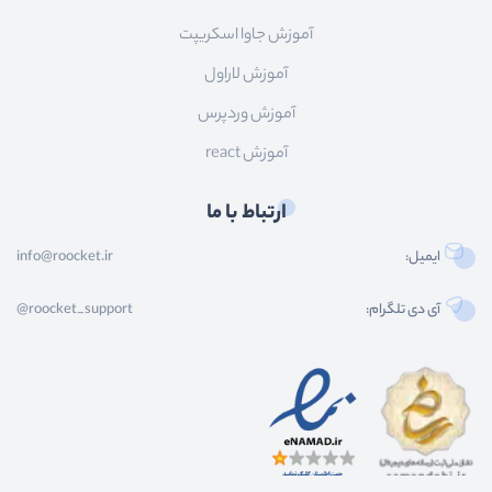
آموزش جاوا اسکریپت
آموزش لاراول
آموزش وردپرس
آموزش react
ارتباط با ما
ایمیل:
info@roocket.ir
آی دی تلگرام:
@roocket_support