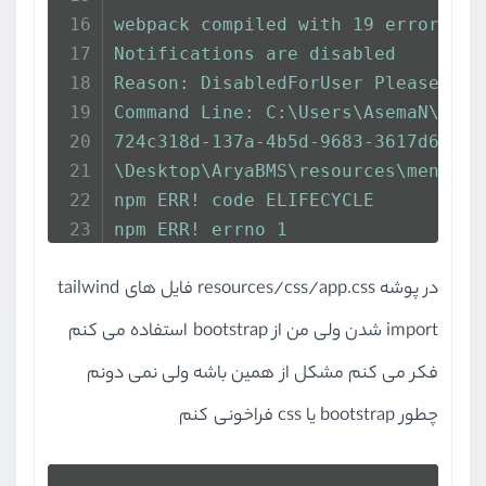
webpack compiled with 19 errors
Notifications are disabled
Reason: DisabledForUser Please mak
Command Line: C:\Users\AsemaN\Desk
724c318d-137a-4b5d-9683-3617d66f6e
\Desktop\AryaBMS\resources\menu\bo
npm ERR! code ELIFECYCLE
npm ERR! errno 1
npm ERR! @ development: `mix`
در پوشه resources/css/app.css فایل های tailwind
npm ERR! Exit status 1
npm ERR!
import شدن ولی من از bootstrap استفاده می کنم
npm ERR! Failed at the @ developme
فکر می کنم مشکل از همین باشه ولی نمی دونم
npm ERR! This is probably not a pr
چطور bootstrap یا css فراخونی کنم
npm ERR! A complete log of this ru
npm ERR!     C:\Users\AsemaN\AppDa