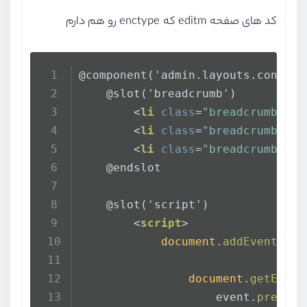
alert
()->
success
(
کد های صفحه editm که enctype رو هم دارم
return
redirect
(
route
(
'adm
    }
    @slot('breadcrumb')
<
li
class
=
"breadcrumb-ite
<
li
class
=
"breadcrumb-ite
<
li
class
=
"breadcrumb-ite
    @endslot
    @slot('script')
<
script
>
document
.
addEventList
document
.
getEleme
                    event.
prevent