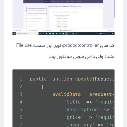
کد های prodoctcontroller: توی این صفحه File use
نشده ولی داخل سرس خودتون بود
public
function
update
(
Request 
$re
    {
$validData
 = 
$request
->
val
'title'
 => 
'required'
,
'description'
 => 
'requ
'price'
 => 
'required'
,
'inventory'
 => 
'requir