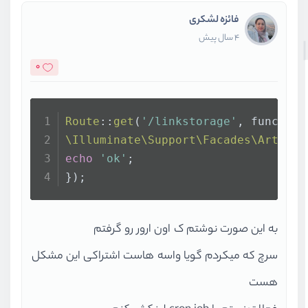
فائزه لشکری
4 سال پیش
0
Route
::
get
(
'/linkstorage'
, function
\Illuminate\Support\Facades\Artisan
echo
'ok'
;
});
به این صورت نوشتم ک اون ارور رو گرفتم
سرچ که میکردم گویا واسه هاست اشتراکی این مشکل
هست