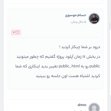
<
حسام موسوی
                            @endf
5 سال پیش
</
div
>
0
<
button
c
</
div
>
درود بر شما چیکار کردید !
<!-- /.card-b
<
div
class
=
"c
در بخش 16 زمان آپلود پروژه گفتیم که چطور میتونید
<
button
t
public رو به public_html تغییر بدید اینکاری که شما
<
a
href
=
"
</
div
>
کردید اشتباه هست اون جلسه رو ببینید
<!-- /.card-f
</
form
>
</
div
>
</
div
>
ahmo
</
div
>