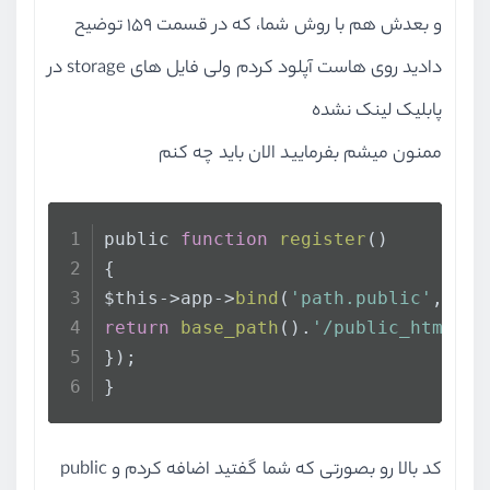
let
 attributes = 
و بعدش هم با روش شما، که در قسمت ۱۵۹ توضیح
دادید روی هاست آپلود کردم ولی فایل های storage در
                attributesSection
createNewAttr
پابلیک لینک نشده
                        attribute
ممنون میشم بفرمایید الان باید چه کنم
                        id
                    })
                );
public 
function
register
(
)
{
                $(
'.attribute-sel
$this->app->
bind
(
'path.public'
,
func
            });
return
base_path
().
'/public_html'
;
});
            $(
'.attribute-select'
}
</
script
>
    @endslot
کد بالا رو بصورتی که شما گفتید اضافه کردم و public
<
div
class
=
"row"
>