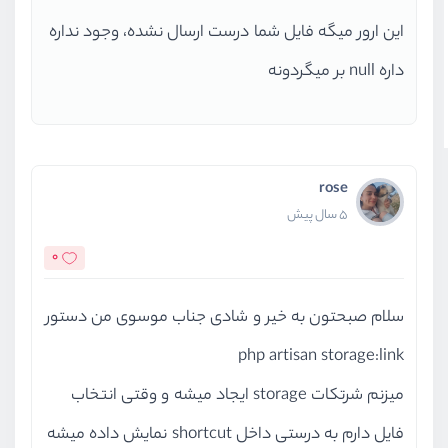
//
این ارور میگه فایل شما درست ارسال نشده، وجود نداره
                $.
ajaxSetup
({
داره null بر میگردونه
                    headers : {
'X-CSRF-T
'Content-
                    }
                })
rose
//
5 سال پیش
                $.
ajax
({
0
                    type : 
'POST'
                    url : 
'/admin
سلام صبحتون به خیر و شادی جناب موسوی من دستور
                    data : 
JSON
.
s
                        name : ev
php artisan storage:link
                    }),
میزنم شرتکات storage ایجاد میشه و وقتی انتخاب
                    success : 
fun
                        valueBox.
فایل دارم به درستی داخل shortcut نمایش داده میشه