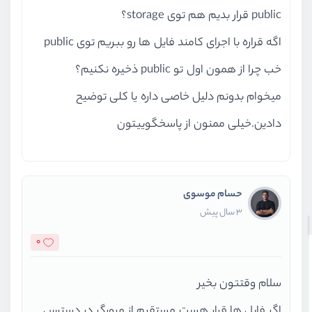
public قرار بدیم هم توی storage؟
اگه قراره با اجرای کامند فایل ها رو ببریم توی public
خب چرا از همون اول تو public ذخیره نکنیم؟
میخوام بدونم دلیل خاصی داره یا کلی توضیح
دادین.خیلی ممنون از پاسخگوییتون
حسام موسوی
3 سال پیش
0
سلام وقتتون بخیر
اگر فایل ها قرار هست مستقیم از مرورگر در دسترس