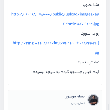
مثلا تصویر
http://192.168.1.4:8000/public/upload/images/a4
4493t1608719024.jpg
رو به صورت
http://192.168.1.4:8000/img/a44493t1608719024.j
pg
نمایش بدیم؟
اینم خیلی جستجو کردم به نتیجه نرسیدم
حسام موسوی
6 سال پیش