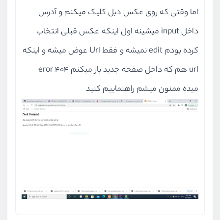
اما وقتی که روی عکس دبل کلیک میکنم و آدرس
${
                            res.d
داخل input میشینه اول اینکه عکس قبلی انتخاب
r
کرده بودم edit نمیشه و فقط Url عوض میشه و اینکه
                            })
url هم که داخل صفحه جدید باز میکنم eror 404
                        }
                        `
);
میده ممنون میشم راهنماییم کنید
                    }
                });
            }
let
createNewAttr
 = (
return
`
                    <div class="r
                        <div clas
                            <div 