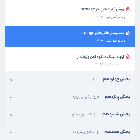
روش آپلود فایل در storage
ویدیو آموزشی
13:37
دسترسی فایل‌های storage
ویدیو آموزشی
09:22
ایجاد لینک دانلود امن و زماندار
ویدیو آموزشی
13:58
بخش چهاردهم
سئو
بخش پانزدهم
ماژولار کردن پروژه
بخش شانزدهم
آپلود بر روی سرور
بخش هفدهم
جستجو پیشرفته