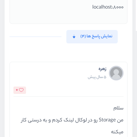
                                 
localhost:8000
                            </div
                        </div>
                         <div cla
نمایش پاسخ ها (4)
                            <div>
                                <
                            </div
                        </div>
زهره
                    </div>
5 سال پیش
                `
0
            }
سلام
            $(
'#add_product_attri
let
 attributesSec
من Storage رو در لوکال لینک کردم و به درستی کار
let
 id = attribut
میکنه