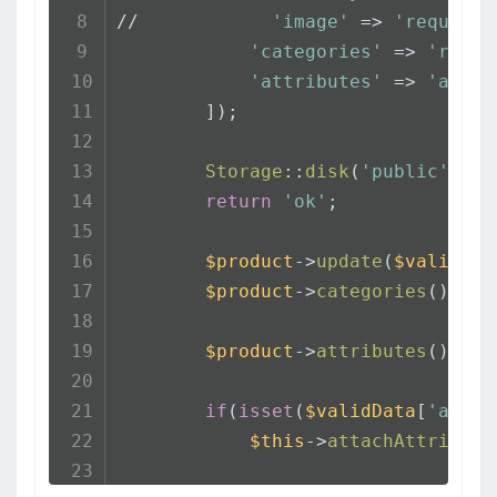
//            
'image'
 => 
'required
'categories'
 => 
'requi
'attributes'
 => 
'array
        ]);
Storage
::
disk
(
'public'
)->
p
return
'ok'
;
$product
->
update
(
$validDat
$product
->
categories
()->
sy
$product
->
attributes
()->
de
if
(
isset
(
$validData
[
'attri
$this
->
attachAttribute