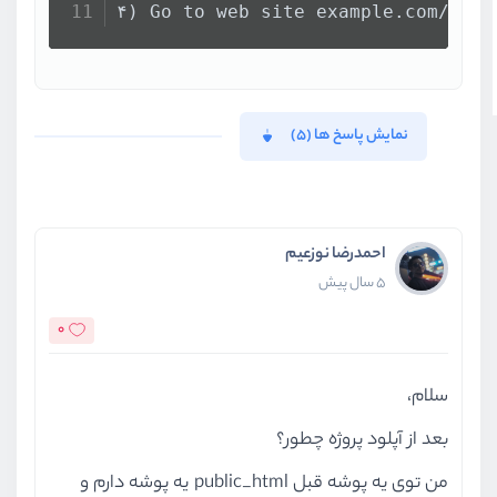
</
sel
۴) Go to web site example.com/syml
</
div
>
محصول
>
h6
<
<
hr
>
<
div
id
=
"
نمایش پاسخ ها (5)
                            @fore
<
احمدرضا نوزعیم
5 سال پیش
0
                                 
سلام،
                                 
بعد از آپلود پروژه چطور؟
من توی یه پوشه قبل public_html یه پوشه دارم و