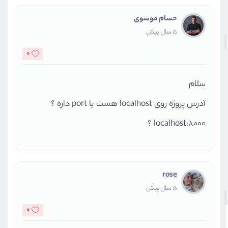
حسام موسوی
                                 
5 سال پیش
0
                    attributes.ma
return
`<
سلام
                    })
آدرس پروژه روی localhost هست یا port داره ؟
                }
                                 
localhost:8000 ؟
                            </div
                        </div>
                        <div clas
rose
                            <div 
5 سال پیش
                                 
0