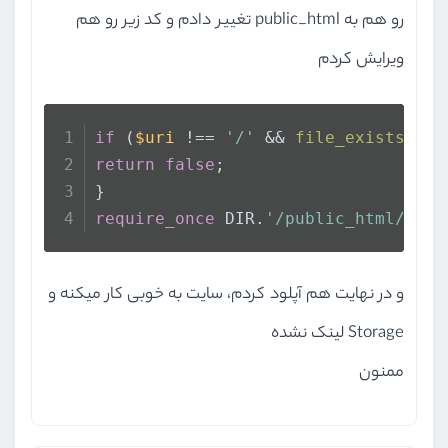
رو هم به public_html تغییر دادم و کد زیر رو هم
<
div
class
=
"col-lg-12"
>
            @include('admin.layou
ویرایش کردم
<
div
class
=
"card"
>
<
div
class
=
"card-
<
h3
class
=
"ca
if
 (
$uri
 !== 
'/'
 && 
file_exists
(DIR
</
div
>
return
false
;
<!-- /.card-heade
}
<!-- form start -
require_once
 DIR.
'/public_html/inde
<
div
id
=
"attribut
<
form
class
=
"form
و در نهایت هم آپلود کردم، سایت به خوبی کار میکنه و
                    @csrf
                    @method('patc
Storage لینک نشده
ممنون
<
div
class
=
"c
<
div
clas
<
labe