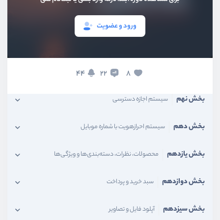
بخش ششم
مفاهیم هسته لاراول
ورود و عضویت
بخش هفتم
پنل مدیریت
بخش هشتم
تغییر ورژن لاراول
44
8
22
بخش نهم
سیستم اجازه دسترسی
بخش دهم
سیستم احرازهویت با شماره موبایل
بخش یازدهم
محصولات، نظرات، دسته‌بندی‌ها و ویژگی‌ها
بخش دوازدهم
سبد خرید و پرداخت
بخش سیزدهم
آپلود فایل و تصاویر