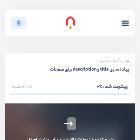
برگشت به دوره
بخش اول
مقدمات
پیاده‌سازی title و description برای صفحات
بخش دوم
سیستم عضویت و ورود
پیشرفت شما:
٪0
0/165 جلسه
بخش سوم
احرازهویت دو مرحله‌ای
بخش چهارم
ری‌کپچا گوگل
بخش پنجم
سیستم اطلاع رسانی - Notification
برای مشاهده دوره ابتدا لازمه وارد بشی یا ثبت‌نام کنی