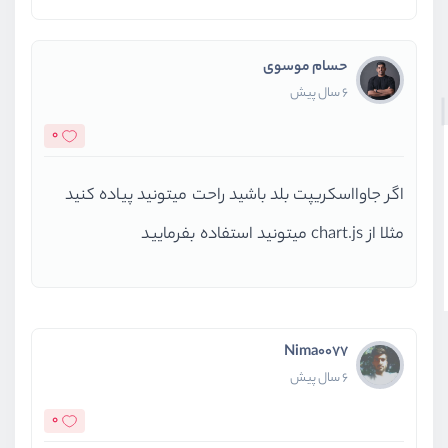
حسام موسوی
6 سال پیش
0
اگر جاوااسکریپت بلد باشید راحت میتونید پیاده کنید
مثلا از chart.js میتونید استفاده بفرمایید
Nima0077
6 سال پیش
0