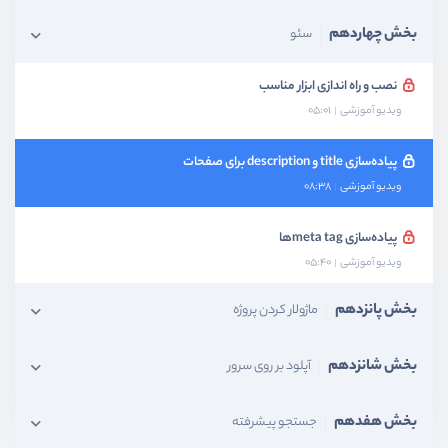
بخش چهاردهم
سئو
نصب و راه اندازی ابزار مناسب
ویدیو آموزشی
05:01
پیاده‌سازی title و description برای صفحات
ویدیو آموزشی
08:38
پیاده‌سازی meta tagها
ویدیو آموزشی
05:40
بخش پانزدهم
ماژولار کردن پروژه
بخش شانزدهم
آپلود بر روی سرور
بخش هفدهم
جستجو پیشرفته