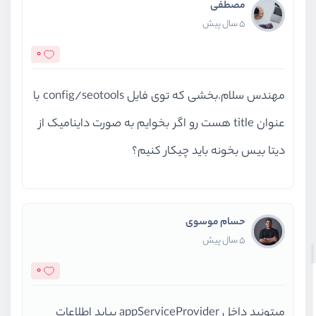
مصطفی
5 سال پیش
0
مهندس سلام.بخشی که توی فایل config/seotools با
عنوان title هست رو اگر بخوایم به صورت داینامیک از
دیتا بیس بخونه باید چیکار کنیم؟
حسام موسوی
5 سال پیش
0
میتونید داخل appServiceProvider بیاید اطلاعات