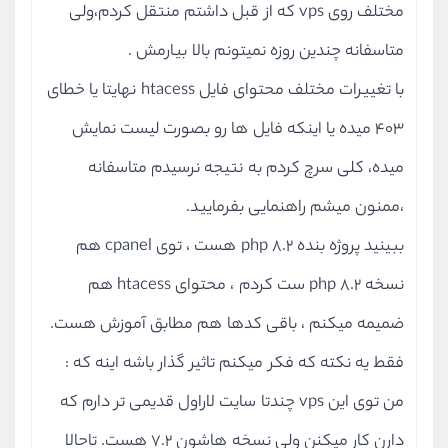
مختلف روی vps که از قبل داشتم منتقل کردم،ولی
متاسفانه چندین روزه نمیتونم بالا بیارمش .
با تغییرات مختلف محتوای فایل htacess نهایتا یا خطای
403 میده یا اینکه فایل ها رو بصورت لیست نمایش
میده، کلی سرچ کردم به نتیجه نرسیدم متاسفانه
،ممنون میشم راهنمایی بفرمایید.
ببینید پروژه بنده php 8.2 هست ، توی cpanel هم
نسخه php 8.2 ست کردم ، محتوای htacess هم
ضمیمه میکنم ، باقی کدها هم مطابق آموزش هست.
فقط یه نکته که فکر میکنم تاثیر گذار باشه اینه که :
من توی این vps چندتا سایت لاراول قدیمی تر دارم که
دارن کار میکنن ولی نسخه هاشون 7.2 هست. تاحالا