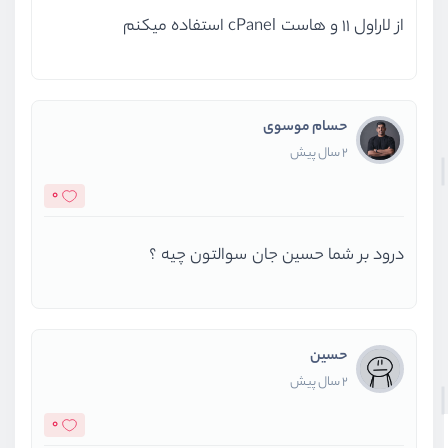
از لاراول 11 و هاست cPanel استفاده میکنم
حسام موسوی
2 سال پیش
0
درود بر شما حسین جان سوالتون چیه ؟
حسین
2 سال پیش
0