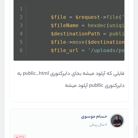
$file
 = 
$request
->
file
(
'img'
$fileName
 = 
hexdec
(
uniqid
())
$destinationPath
 = 
public_pa
$file
->
move
(
$destinationPath
$file_url
 = 
'/uploads/portfo
فایلی که آپلود میشه بجای دایرکتوری public_html به
دایرکتوری publlic آپلود میشه
حسام موسوی
2 سال پیش
0