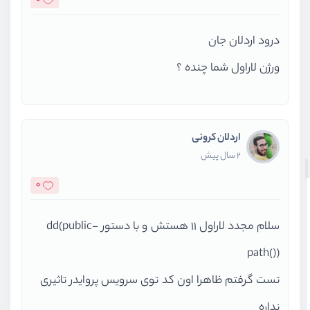
درود اردلان جان
ورژن لاراول شما چنده ؟
اردلان کرونی
2 سال پیش
0
سلام مجدد لاراول 11 هستش و با دستور dd(public-
path())
تست گرفتم ظاهرا اون کد توی سرویس پروایدر تاثیری
نداره