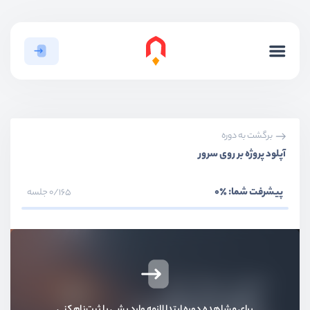
بخش اول
مقدمات
بخش دوم
سیستم عضویت و ورود
برگشت به دوره
آپلود پروژه بر روی سرور
بخش سوم
احرازهویت دو مرحله‌ای
پیشرفت شما:
٪0
0/165 جلسه
بخش چهارم
ری‌کپچا گوگل
بخش پنجم
سیستم اطلاع رسانی - Notification
بخش ششم
مفاهیم هسته لاراول
برای مشاهده دوره ابتدا لازمه وارد بشی یا ثبت‌نام کنی