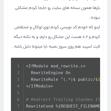
بارها همون نسخه های سایت رو جابجا کردم مشکلی
نبوده .
اینو که خودم کد نویسی کردم توی لوکال و منتقلش
کردم و 8.2 هست این مشکل رو دارم، و یه نکته دیگه
لایت اسپید هم روی سرور نصبه ،ایا میتونه دلیل باشه .
<IfModule mod_rewrite.c>
  RewriteEngine On
  RewriteRule ^(.*)$ public/
$1
 [L]
</IfModule>
# Redirect Trailing Slashes If Not
RewriteCond %{REQUEST_FILENAME} !-