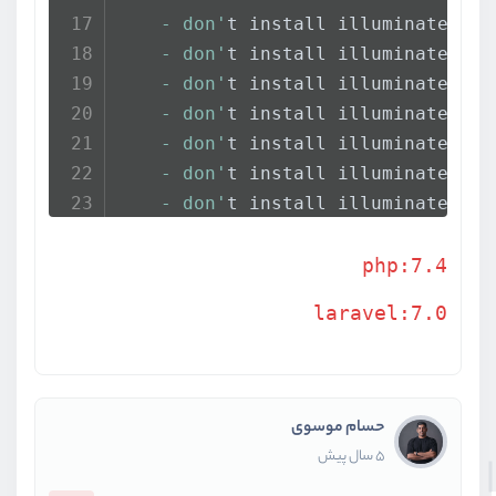
    - don'
t install illuminate/sup
    - don'
t install illuminate/sup
    - don'
t install illuminate/sup
    - don'
t install illuminate/sup
    - don'
t install illuminate/sup
    - don'
t install illuminate/sup
    - don'
t install illuminate/sup
    - don'
t install illuminate/sup
    - don'
t install illuminate/sup
php:7.4
    - don'
t install illuminate/sup
laravel:7.0
    - don'
t install illuminate/sup
    - don'
t install illuminate/sup
    - don'
t install illuminate/sup
    - don'
t install illuminate/sup
حسام موسوی
    - don'
t install illuminate/sup
5 سال پیش
    - don'
t install illuminate/sup