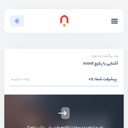
بخش دوم
سیستم عضویت و ورود
بخش سوم
احرازهویت دو مرحله‌ای
بخش چهارم
ری‌کپچا گوگل
برگشت به دوره
بخش پنجم
سیستم اطلاع رسانی - Notification
آشنایی با پکیج scout
بخش ششم
مفاهیم هسته لاراول
پیشرفت شما:
٪0
0/165 جلسه
بخش هفتم
پنل مدیریت
بخش هشتم
تغییر ورژن لاراول
بخش نهم
سیستم اجازه دسترسی
برای مشاهده دوره ابتدا لازمه وارد بشی یا ثبت‌نام کنی