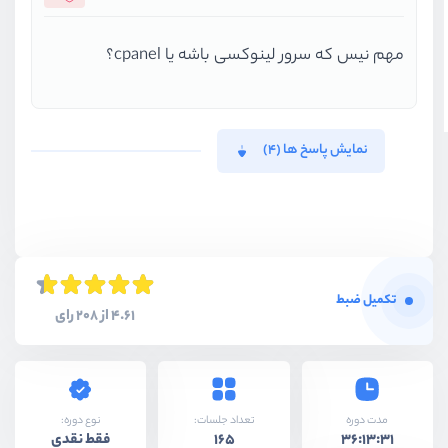
مهم نیس که سرور لینوکسی باشه یا cpanel؟
نمایش پاسخ ها (4)
تکمیل ضبط
4.61 از 208 رای
نوع دوره:
مدت دوره
تعداد جلسات:
فقط نقدی
165
36:13:31