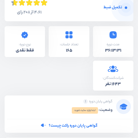
تکمیل ضبط
4.61 از 208 رای
نوع دوره:
مدت دوره
تعداد جلسات:
فقط نقدی
165
36:13:31
شرکت‌کنندگان:
1643 نفر
گواهی پایان دوره
وضعیت:
ابتدا وارد سایت شوید
گواهی پایان دوره راکت چیست؟