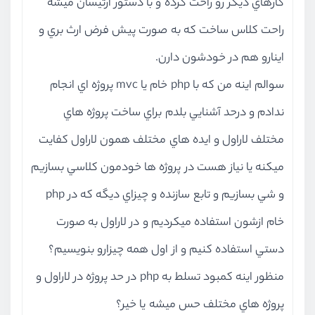
كارهاي ديگر رو راحت كرده و با دستور آرتيسان ميشه
راحت كلاس ساخت كه به صورت پيش فرض ارث بري و
اينارو هم در خودشون دارن.
سوالم اينه من كه با php خام يا mvc پروژه اي انجام
ندادم و درحد آشنايي بلدم براي ساخت پروژه هاي
مختلف لاراول و ايده هاي مختلف همون لاراول كفايت
ميكنه يا نياز هست در پروژه ها خودمون كلاسي بسازيم
و شي بسازيم و تابع سازنده و چيزاي ديگه كه در php
خام ازشون استفاده ميكرديم و در لاراول به صورت
دستي استفاده كنيم و از اول همه چيزارو بنويسيم؟
منظور اينه كمبود تسلط به php در حد پروژه در لاراول و
پروژه هاي مختلف حس ميشه يا خير؟