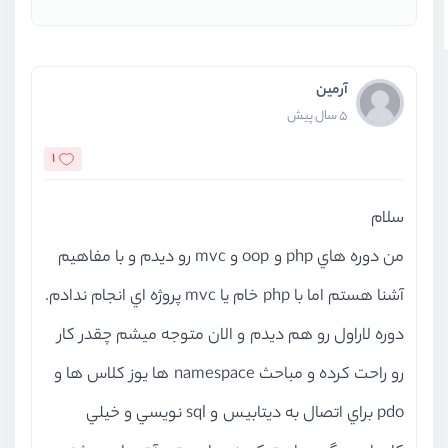
آرمین
5 سال پیش
1
سلام
من دوره هاي php و oop و mvc رو ديدم و با مفاهيم
آشنا هستم اما با php خام يا mvc پروژه اي انجام ندادم.
دوره لاراول رو هم ديدم و الان متوجه ميشم چقدر كار
رو راحت كرده و مباحث namespace ها يوز كلاس ها و
pdo براي اتصال به ديتابيس و sql نويسي و خيلي