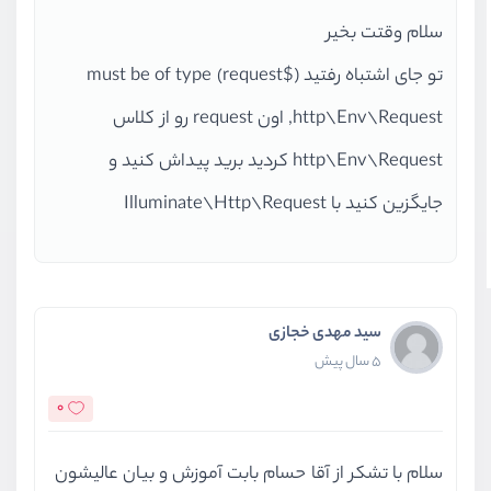
            }
سلام وقتت بخیر
auth
()->
loginUsingId
(
$
تو جای اشتباه رفتید ($request) must be of type
return
$this
->
loggedIn
(
http\Env\Request, اون request رو از کلاس
http\Env\Request کردید برید پیداش کنید و
            return redirect('/');*
)
$e
جایگزین کنید با Illuminate\Http\Request
Exception
 (\
catch
        }
        {
//TODO show Error Messa
//return 'error';
alert
()->
error
(
سید مهدی خجازی
5 سال پیش
return
redirect
(
'/logi
0
        }
    }
}
سلام با تشکر از آقا حسام بابت آموزش و بیان عالیشون