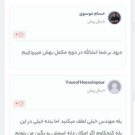
حسام موسوی
6 سال پیش
0
درود بر شما انشالله در دوره مکمل بهش میپردازیم
Yousof Hosseinpour
6 سال پیش
0
بله مهندس خیلی لطف میکنید اما بنده خیلی در این
باره کنجکاوم اگر امکان داره اسمش رو بگین من بتونم