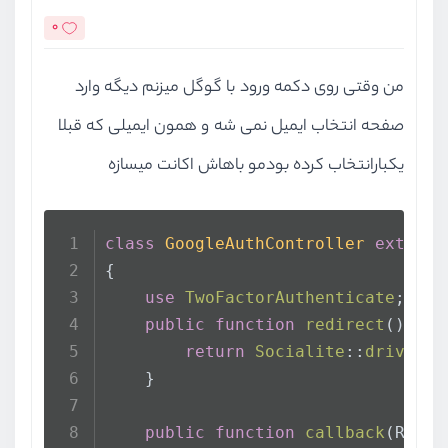
0
من وقتی روی دکمه ورود با گوگل میزنم دیگه وارد
صفحه انتخاب ایمیل نمی شه و همون ایمیلی که قبلا
یکبارانتخاب کرده بودمو باهاش اکانت میسازه
class
GoogleAuthController
extends
{
use
TwoFactorAuthenticate
;
public
function
redirect
(
)
{
return
Socialite
::
driver
(
'
    }
public
function
callback
(
Reque