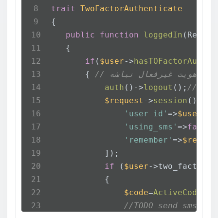
trait
TwoFactorAuthenticate
{
public
function
loggedIn
(
Reques
   {
if
(
$user
->
hasTOFactorAuthen
احراز هویت غیرفعال نباشه
       { 
کنیم
();
logout
()->
auth
$request
->
session
()->
fl
'user_id'
=>
$user
->i
'using_sms'
=>
false
,
'remember'
=>
$reques
           ]);
if
 (
$user
->two_factor_t
           {
$code
=
ActiveCode
::
g
//TODO send sms to 