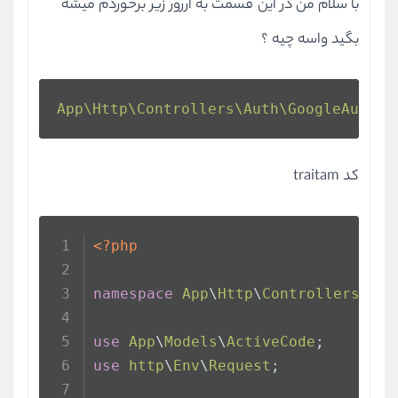
با سلام من در این قسمت به اررور زیر برخوردم میشه
بگید واسه چیه ؟
App\Http\Controllers\Auth\GoogleAuthCo
کد traitam
<?php
namespace
App
\
Http
\
Controllers
\
Aut
use
App
\
Models
\
ActiveCode
;
use
http
\
Env
\
Request
;