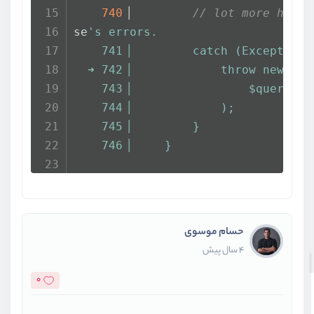
740
▕         
// lot more helpf
se
's errors.
    741▕         catch (Exception 
  ➜ 742▕             throw new Que
    743▕                 $query, $
    744▕             );
    745▕         }
    746▕     }
  1   D:\xampp\php\mbm\vendor\lara
rs\Connector.php:70
      PDOException::("SQLSTATE[HY0
حسام موسوی
n.php:742
4 سال پیش
    738▕         // If an exceptio
 format the error
0
739
▕         
// message to inc