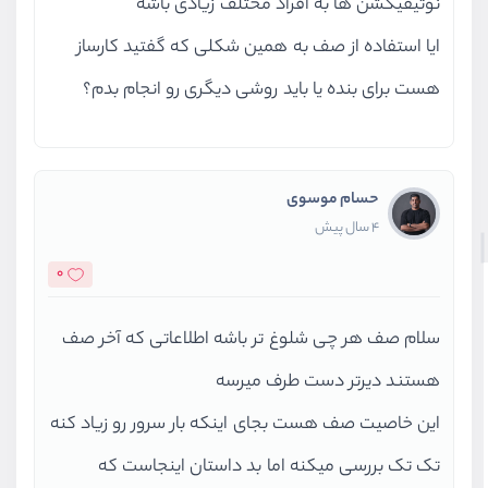
نوتیفیکشن ها به افراد مختلف زیادی باشه
      PDO::__construct("mysql:host
[])
ایا استفاده از صف به همین شکلی که گفتید کارساز
PS D:\xampp\php\mbm> php artisan m
هست برای بنده یا باید روشی دیگری رو انجام بدم؟
Migrating: 2022_06_05_212843_creat
    745▕         }
    746▕     }
حسام موسوی
  1   D:\xampp\php\mbm\vendor\lara
4 سال پیش
      PDOException::("SQLSTATE[42S
0
  2   D:\xampp\php\mbm\vendor\lara
سلام صف هر چی شلوغ تر باشه اطلاعاتی که آخر صف
      PDOStatement::execute()
هستند دیرتر دست طرف میرسه
این خاصیت صف هست بجای اینکه بار سرور رو زیاد کنه
تک تک بررسی میکنه اما بد داستان اینجاست که