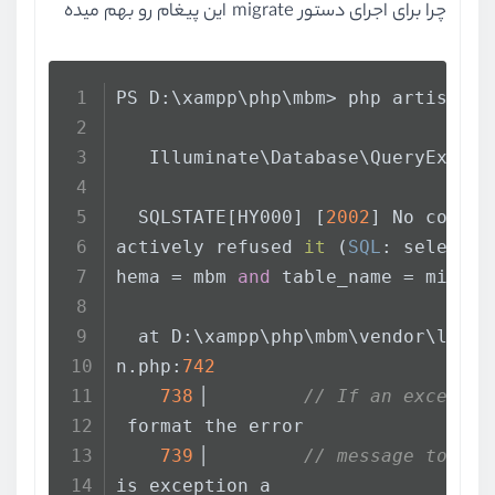
چرا برای اجرای دستور migrate این پیغام رو بهم میده
PS D:\xampp\php\mbm> php artisan m
   Illuminate\Database\QueryExcept
  SQLSTATE[HY000] [
2002
] No connec
actively refused 
it
 (
SQL
: select *
hema = mbm 
and
 table_name = migrat
  at D:\xampp\php\mbm\vendor\larav
n.php:
742
738
▕         
// If an exceptio
 format the error
739
▕         
// message to inc
is exception a