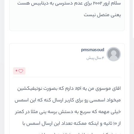
is exception a
سلام ارور ۲۰۰۲ برای عدم دسترسی به دیتابیس هست
740
▕         
// lot more helpf
یعنی متصل نیست
se
's errors.
    741▕         catch (Exception 
  ➜ 742▕             throw new Que
    743▕                 $query, $
    744▕             );
pmsmasoud
    745▕         }
4 سال پیش
    746▕     }
0
  1   D:\xampp\php\mbm\vendor\lara
اقای موسوی من یه api دارم که بصورت نوتیفیکشین
rs\Connector.php:70
      PDOException::("SQLSTATE[HY0
میخواد اسمسی رو برای کاربر ارسال کنه که این اسمس
 the target machine actively refus
خیلی مهمه که سریع به دستش برسه ینی مثلا در کمتر
  2   D:\xampp\php\mbm\vendor\lara
از 10 ثانیه و اینکه ممکنه تعداد این ارسال اسمس با
rs\Connector.php:70