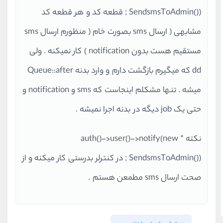
SendsmsToAdmin()) ; قطعه کد و هر قطعه کد
مشابهی ( ارسال sms بصورت خام ( منظورم ارسال sms
مستقیم هست بدون notification ) کار نمیکنه . ولی
dd که میگیرم بازگشت دارم و وارد بدنه Queue::after
میشه . تنها مشکلم اینجاست که sms و notification و
حتی یک job دیگه در بدنه اجرا نمیشه .
نکته * auth()->user()->notify(new
SendsmsToAdmin()) ; در کنترلر بدرستی کار میکنه و از
صحت ارسال sms مطمعن هستم .