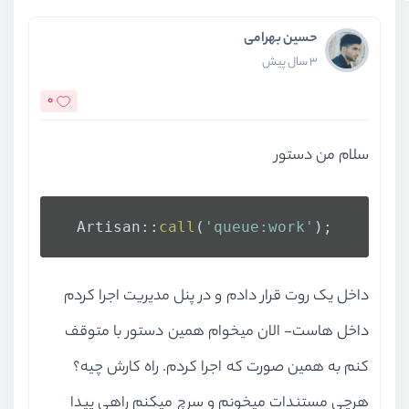
حسین بهرامی
3 سال پیش
0
سلام من دستور
  Artisan::
call
(
'queue:work'
);
داخل یک روت قرار دادم و در پنل مدیریت اجرا کردم
داخل هاست- الان میخوام همین دستور با متوقف
کنم به همین صورت که اجرا کردم. راه کارش چیه؟
هرچی مستندات میخونم و سرچ میکنم راهی پیدا