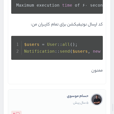
Maximum execution 
time
 of ۶۰ seconds e
کد ارسال نوتیفیکشن برای تمام کاربران من:
$users
 = 
User
::
all
();
Notification
::
send
(
$users
, 
new
User
ممنون
حسام موسوی
5 سال پیش
0