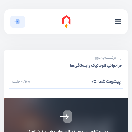
بخش اول
مقدمات
بخش دوم
سیستم عضویت و ورود
برگشت به دوره
فراخوانی اتوماتیک وابستگی‌ها
بخش سوم
احرازهویت دو مرحله‌ای
پیشرفت شما:
٪0
0/165 جلسه
بخش چهارم
ری‌کپچا گوگل
بخش پنجم
سیستم اطلاع رسانی - Notification
بخش ششم
مفاهیم هسته لاراول
برای مشاهده دوره ابتدا لازمه وارد بشی یا ثبت‌نام کنی