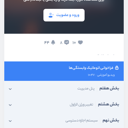
کار با Service Container
ویدیو آموزشی
14:08
ورود و عضویت
کار با Service Provider
ویدیو آموزشی
13:38
44
10
8
کار با Facade
ویدیو آموزشی
19:15
فراخوانی اتوماتیک وابستگی‌ها
ویدیو آموزشی
10:47
بخش هفتم
پنل مدیریت
بخش هشتم
تغییر ورژن لاراول
بخش نهم
سیستم اجازه دسترسی