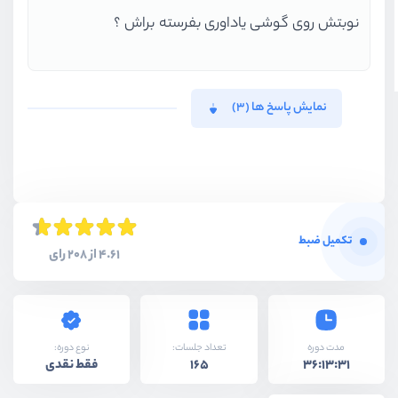
نوبتش روی گوشی یاداوری بفرسته براش ؟
نمایش پاسخ ها (3)
تکمیل ضبط
4.61 از 208 رای
نوع دوره:
مدت دوره
تعداد جلسات:
فقط نقدی
165
36:13:31