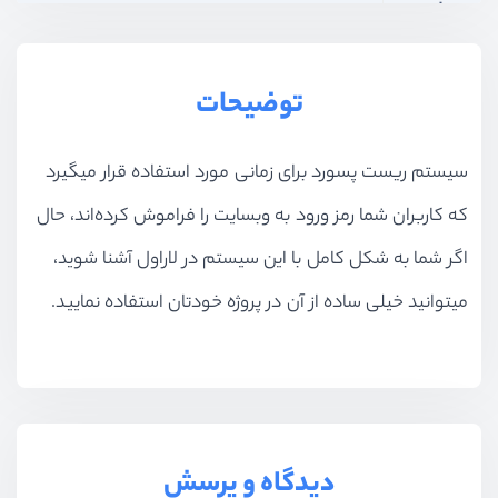
بخش دهم
سیستم احرازهویت با شماره موبایل
بخش یازدهم
محصولات، نظرات، دسته‌بندی‌ها و ویژگی‌ها
توضیحات
بخش دوازدهم
سبد خرید و پرداخت
سیستم ریست پسورد برای زمانی مورد استفاده قرار میگیرد
بخش سیزدهم
آپلود فایل و تصاویر
که کاربران شما رمز ورود به وبسایت را فراموش کرده‌اند، حال
اگر شما به شکل کامل با این سیستم در لاراول آشنا شوید،
بخش چهاردهم
سئو
میتوانید خیلی ساده از آن در پروژه خودتان استفاده نمایید.
بخش پانزدهم
ماژولار کردن پروژه
بخش شانزدهم
آپلود بر روی سرور
بخش هفدهم
جستجو پیشرفته
دیدگاه و پرسش