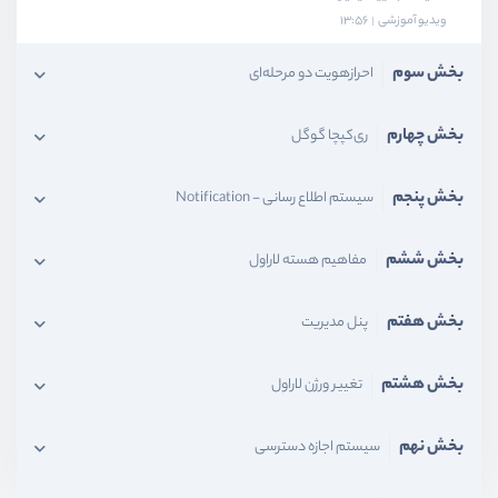
ویدیو آموزشی
13:56
بخش سوم
احرازهویت دو مرحله‌ای
بخش چهارم
ری‌کپچا گوگل
بخش پنجم
سیستم اطلاع رسانی - Notification
بخش ششم
مفاهیم هسته لاراول
بخش هفتم
پنل مدیریت
بخش هشتم
تغییر ورژن لاراول
بخش نهم
سیستم اجازه دسترسی