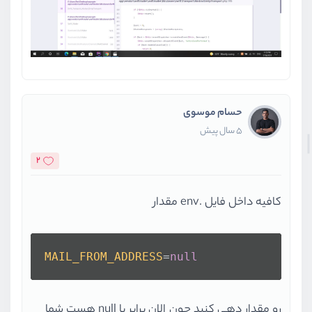
حسام موسوی
5 سال پیش
2
کافیه داخل فایل .env مقدار
MAIL_FROM_ADDRESS
=
null
رو مقدار دهی کنید چون الان برابر با null هست شما