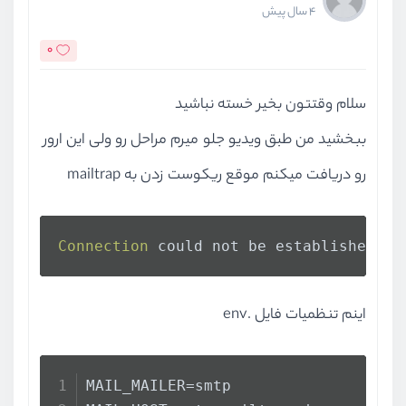
4 سال پیش
0
سلام وقتتون بخیر خسته نباشید
ببخشید من طبق ویدیو جلو میرم مراحل رو ولی این ارور
رو دریافت میکنم موقع ریکوست زدن به mailtrap
Connection
 could not be established 
wi
اینم تنظمیات فایل .env
MAIL_MAILER=smtp