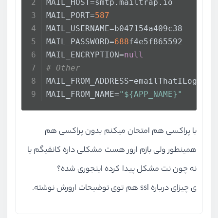
MAIL_HOST=smtp.mailtrap.io
MAIL_PORT=
587
MAIL_USERNAME=b047154a409c38
MAIL_PASSWORD=
688
f4e5f865592
MAIL_ENCRYPTION=
null
# Other
MAIL_FROM_ADDRESS=emailThatILoggedI
MAIL_FROM_NAME=
"${APP_NAME}"
با پراکسی هم امتحان میکنم بدون پراکسی هم
همینطور ولی بازم ارور هست مشکلی داره کانفیگم یا
نه چون نت مشکل پیدا کرده اینجوری شده؟
ی چیزای درباره ssl هم توی توضیحات ارورش نوشته.