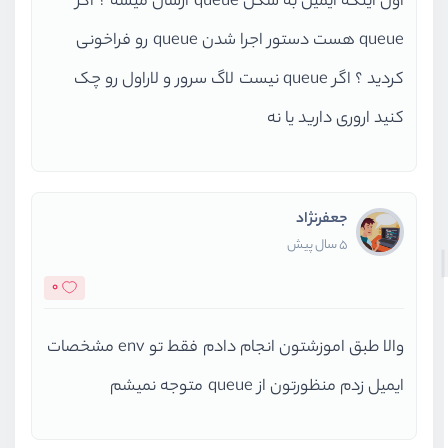
اول اینکه ایمیل به شکل queue ارسال میشه ؟ اگر
queue هست دستور اجرا شدن queue رو فراخونی
کردید ؟ اگر queue نیست لاگ سرور و لاراول رو چک
کنید اروری دارید یا نه
جعفرنژاد
5 سال پیش
0
والا طبق اموزشتون انجام دادم فقط تو env مشخصات
ایمیل زدم منظورتون از queue متوجه نمیشم