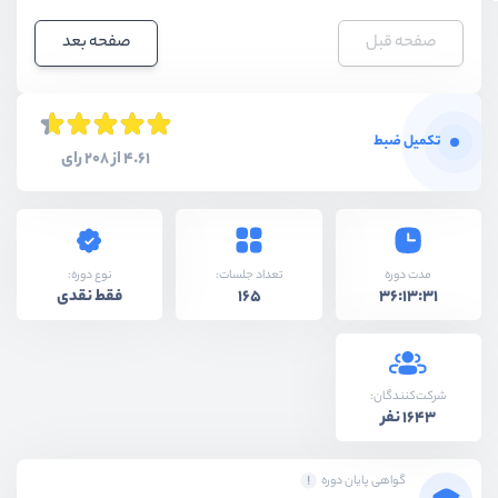
صفحه قبل
صفحه بعد
تکمیل ضبط
4.61 از 208 رای
نوع دوره:
مدت دوره
تعداد جلسات:
فقط نقدی
165
36:13:31
شرکت‌کنندگان:
1643 نفر
گواهی پایان دوره