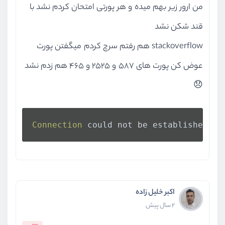
من ارور زیر بهم میده و هر پورتی امتحان کردم نشد با
قند شکن نشد
stackoverflow هم رفتم سرچ کردم میگفتن پورت
عوض کن پورت های 587 و 2525 و 465 هم زدم نشد
😞
Connection
 could not be established 
wi
اکبر خلیل زاده
2 سال پیش