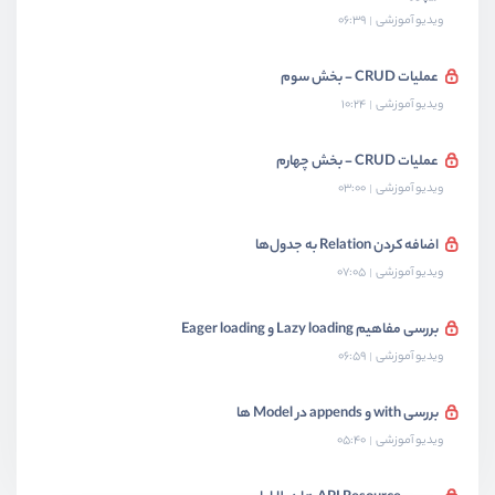
ویدیو آموزشی
06:39
عملیات CRUD - بخش سوم
ویدیو آموزشی
10:24
عملیات CRUD - بخش چهارم
ویدیو آموزشی
03:00
اضافه کردن Relation به جدول‌ها
ویدیو آموزشی
07:05
بررسی مفاهیم Lazy loading و Eager loading
ویدیو آموزشی
06:59
بررسی with و appends در Model ها
ویدیو آموزشی
05:40