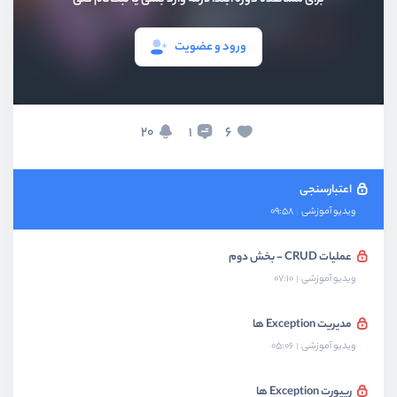
ویدیو آموزشی
08:07
ورود و عضویت
بررسی Query String
ویدیو آموزشی
07:52
نکات مهم درباره متدهای Http Request
20
6
1
ویدیو آموزشی
05:14
اعتبارسنجی
ویدیو آموزشی
09:58
عملیات CRUD - بخش دوم
ویدیو آموزشی
07:10
مدیریت Exception ها
ویدیو آموزشی
05:06
ریپورت Exception ها