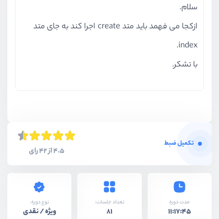
سلام.
ازکجا می فهمد باید متد create اجرا کند به جای متد
index.
با تشکر.
تکمیل ضبط
4.5 از 42 رای
نوع دوره:
مدت دوره
تعداد جلسات:
ویژه / نقدی
81
11:17:45