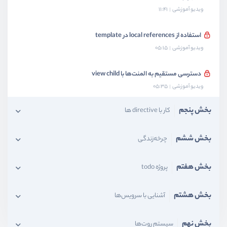
ویدیو آموزشی
11:41
استفاده از local references در template
ویدیو آموزشی
05:15
دسترسی مستقیم به المنت‌ها با view child
ویدیو آموزشی
05:35
بخش پنجم
کار با directive ها
بخش ششم
چرخه‌زندگی
بخش هفتم
پروژه todo
بخش هشتم
آشنایی با سرویس‌ها
بخش نهم
سیستم‌ روت‌ها