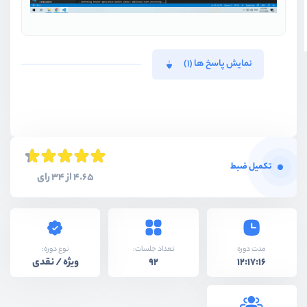
نمایش پاسخ ها (1)
تکمیل ضبط
4.65 از 34 رای
نوع دوره:
مدت دوره
تعداد جلسات:
ویژه / نقدی
92
12:17:16