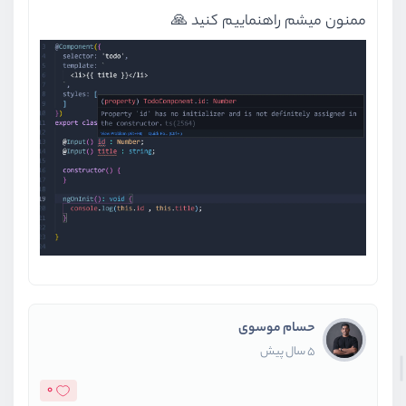
ممنون میشم راهنماییم کنید 🙏
حسام موسوی
5 سال پیش
0