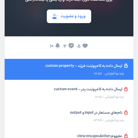
ویدیو آموزشی
08:23
ورود و عضویت
آشنایی با روش two-way data binding
ویدیو آموزشی
09:18
جداسازی کدها در چند کامپونِنت
10
5
12
ویدیو آموزشی
09:03
ارسال داده به کامپونِنت فرزند – custom property
ویدیو آموزشی
08:58
ارسال داده به کامپونِنت پدر – custom event
ویدیو آموزشی
10:05
نام‌های مستعار در input و output
ویدیو آموزشی
03:45
مفهوم view encapsulation