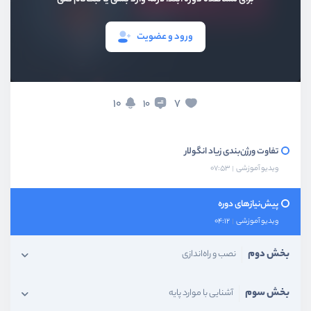
بخش اول
قدم ابتدایی
ورود و عضویت
انگولار چیست؟
ویدیو آموزشی
05:13
تفاوت angularjs با angular
10
7
10
ویدیو آموزشی
02:52
تفاوت ورژن‌بندی زیاد انگولار
ویدیو آموزشی
07:53
پیش‌نیاز‌های دوره
ویدیو آموزشی
04:12
بخش دوم
نصب و راه‌اندازی
بخش سوم
آشنایی با موارد پایه