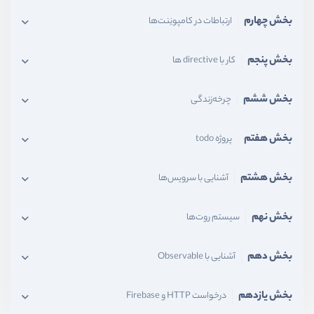
بخش چهارم
ارتباطات در کامپونِنت‌ها
بخش پنجم
کار با directive ها
بخش ششم
چرخه‌زندگی
بخش هفتم
پروژه todo
بخش هشتم
آشنایی با سرویس‌ها
بخش نهم
سیستم‌ روت‌ها
بخش دهم
آشنایی با Observable
بخش یازدهم
درخواست HTTP و Firebase