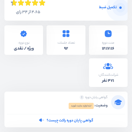
تکمیل ضبط
4.65 از 34 رای
نوع دوره:
مدت دوره
تعداد جلسات:
ویژه / نقدی
92
12:17:16
شرکت‌کنندگان:
471 نفر
گواهی پایان دوره
وضعیت:
ابتدا وارد سایت شوید
گواهی پایان دوره راکت چیست؟