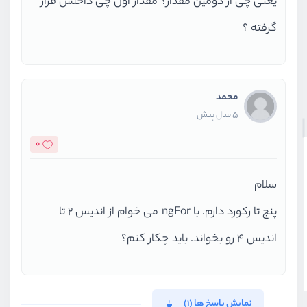
یعنی چی از دومین مقدار؟ مقدار اول چی داخلش قرار
گرفته ؟
محمد
5 سال پیش
0
سلام
پنج تا رکورد دارم. با ngFor می خوام از اندیس 2 تا
اندیس 4 رو بخواند. باید چکار کنم؟
نمایش پاسخ ها (1)