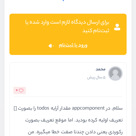
برای ارسال دیدگاه لازم است وارد شده یا
ثبت‌نام کنید
ورود یا ثبت‌نام
محمد
5 سال پیش
0
سلام. در appcomponent مقدار آرایه todos را بصورت []
تعریف اولیه کرده بودید. اما موقع تعریف بصورت
رکوردی یعنی دادن چندتا صفت خطا میگیره. من