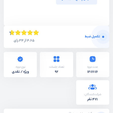
تکمیل ضبط
4.65 از 34 رای
نوع دوره:
مدت دوره
تعداد جلسات:
ویژه / نقدی
92
12:17:16
شرکت‌کنندگان:
471 نفر