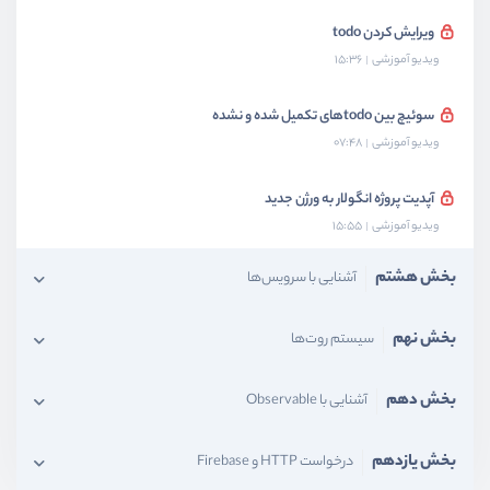
ویرایش کردن todo
ویدیو آموزشی
15:36
سوئیچ بین todoهای تکمیل شده و نشده
ویدیو آموزشی
07:48
آپدیت پروژه انگولار به ورژن جدید
ویدیو آموزشی
15:55
بخش هشتم
آشنایی با سرویس‌ها
بخش نهم
سیستم‌ روت‌ها
بخش دهم
آشنایی با Observable
بخش یازدهم
درخواست HTTP و Firebase