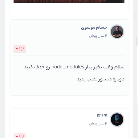
حسام موسوی
4 سال پیش
0
سلام وقت بخیر یبار node_modules رو حذف کنید
دوباره دستور نصب بدید
p2sm
4 سال پیش
0