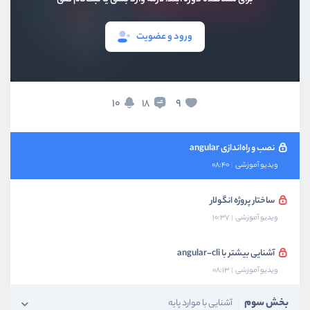
بخش اول
قدم ابتدایی
ورود و عضویت
بخش دوم
نصب و راه‌اندازی
نصب node و npm
10
9
18
ویدیو آموزشی
04:54
نصب و راه‌اندازی angular
ویدیو آموزشی
08:40
ساختار پروژه انگولار
ویدیو آموزشی
10:37
آشنایی بیشتر با angular-cli
ویدیو آموزشی
08:13
بخش سوم
آشنایی با موارد پایه