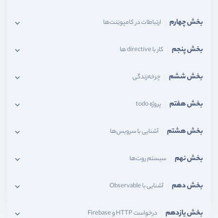
بخش چهارم
ارتباطات در کامپونِنت‌ها
بخش پنجم
کار با directive ها
بخش ششم
چرخه‌زندگی
بخش هفتم
پروژه todo
بخش هشتم
آشنایی با سرویس‌ها
بخش نهم
سیستم‌ روت‌ها
بخش دهم
آشنایی با Observable
بخش یازدهم
درخواست HTTP و Firebase