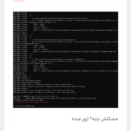
مشکلش چیه؟ ارور میده