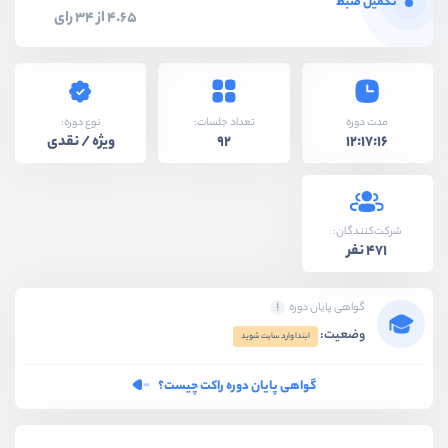
تکمیل ضبط
4.65 از 34 رای
نوع دوره:
مدت دوره
تعداد جلسات:
ویژه / نقدی
92
12:17:16
شرکت‌کنندگان:
471 نفر
گواهی پایان دوره
وضعیت:
ابتدا وارد سایت شوید
گواهی پایان دوره راکت چیست؟