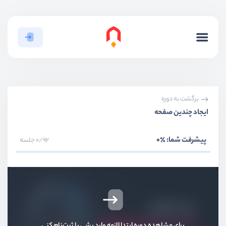
بخش اول
قدم ابتدایی
بخش دوم
نصب و راه‌اندازی
برگشت به دوره
بخش سوم
آشنایی با موارد پایه
ایجاد چندین صفحه
بخش چهارم
ارتباطات در کامپونِنت‌ها
پیشرفت شما:
٪0
0/92 جلسه
بخش پنجم
کار با directive ها
بخش ششم
چرخه‌زندگی
بخش هفتم
پروژه todo
برای مشاهده دوره ابتدا لازمه وارد بشی یا ثبت‌نام کنی