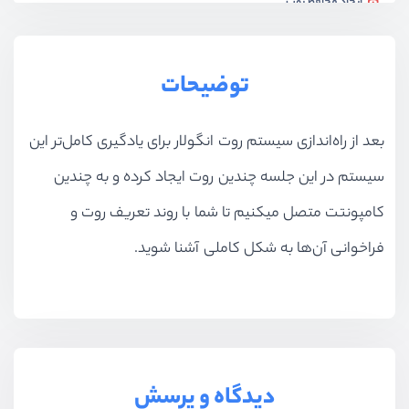
ایجاد محافظ رو‌ت‌
ویدیو آموزشی
08:01
ایحاد محافظ روت فرزند
توضیحات
ویدیو آموزشی
05:24
بعد از راه‌اندازی سیستم روت انگولار برای یادگیری کامل‌تر این
ایجاد سرویس احرازهویت فیک
ویدیو آموزشی
07:15
سیستم در این جلسه چندین روت ایجاد کرده و به چندین
بخش دهم
آشنایی با Observable
کامپونتت متصل میکنیم تا شما با روند تعریف روت و
فراخوانی آن‌ها به شکل کاملی آشنا شوید.
بخش یازدهم
درخواست HTTP و Firebase
دیدگاه و پرسش