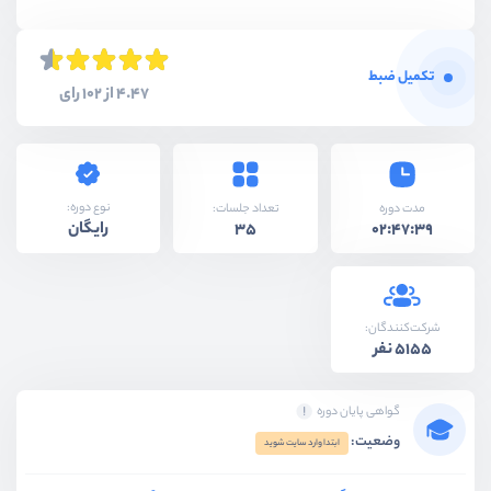
تکمیل ضبط
4.47 از 102 رای
نوع دوره:
مدت دوره
تعداد جلسات:
رایگان
35
02:47:39
شرکت‌کنندگان:
5155 نفر
گواهی پایان دوره
وضعیت:
ابتدا وارد سایت شوید