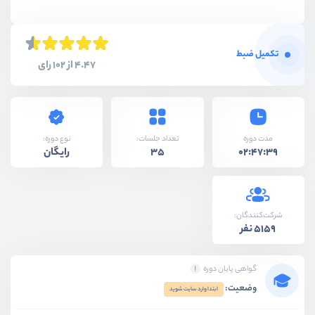
تکمیل ضبط
4.47 از 102 رای
نوع دوره:
مدت دوره
تعداد جلسات:
رایگان
35
02:47:39
شرکت‌کنندگان:
5159 نفر
گواهی پایان دوره
وضعیت:
ابتدا وارد سایت شوید