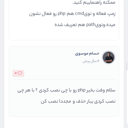
ممکنه راهنماییم کنید.
زمپ فعاله و تویcmd هم php رو فعال نشون
میده.وتویpath هم تعریف شده
حسام موسوی
4 سال پیش
0
سلام وقت بخیر php رو با چی نصب کردی ؟ با هر چی
نصب کردی یبار حذف و مجددا نصب کن