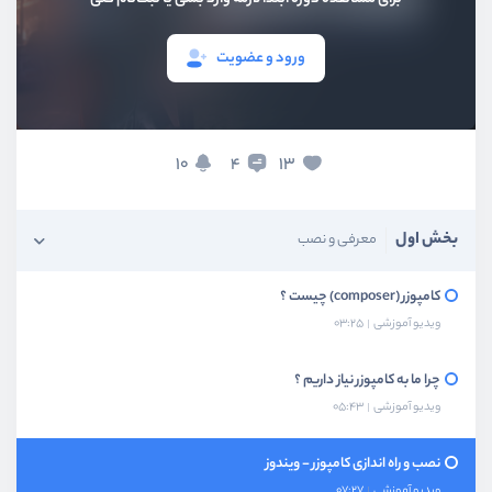
ورود و عضویت
10
13
4
بخش اول
معرفی و نصب
کامپوزر (composer) چیست ؟
ویدیو آموزشی
03:25
چرا ما به کامپوزر نیاز داریم ؟
ویدیو آموزشی
05:43
نصب و راه اندازی کامپوزر - ویندوز
ویدیو آموزشی
07:27